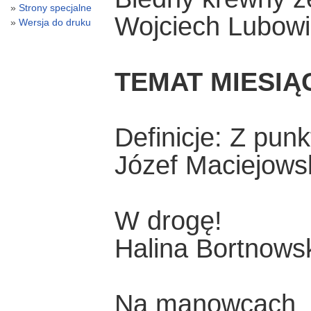
Strony specjalne
Wojciech Lubowi
Wersja do druku
TEMAT MIESIĄ
Definicje: Z pun
Józef Maciejows
W drogę!
Halina Bortnows
Na manowcach