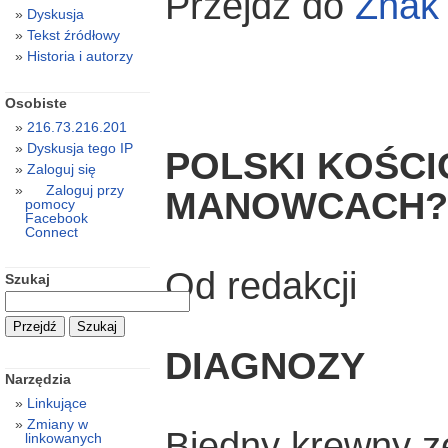
Przejdź do
Zna
Dyskusja
Tekst źródłowy
Historia i autorzy
Osobiste
216.73.216.201
Dyskusja tego IP
POLSKI KOŚCI
Zaloguj się
Zaloguj przy
MANOWCACH?
pomocy
Facebook
Connect
Od redakcji
Szukaj
DIAGNOZY
Narzędzia
Linkujące
Zmiany w
Biedny krewny 
linkowanych