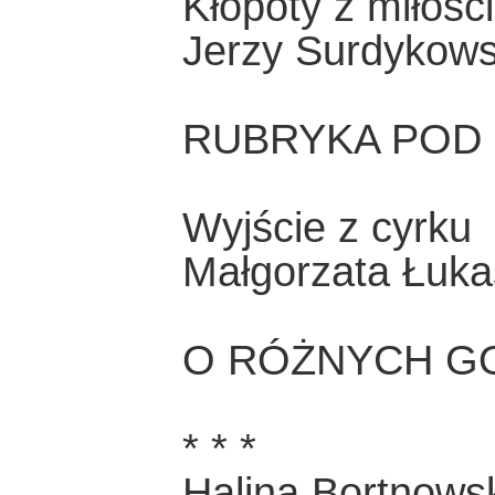
Kłopoty z miłośc
Jerzy Surdykows
RUBRYKA POD
Wyjście z cyrku
Małgorzata Łuka
O RÓŻNYCH G
* * *
Halina Bortnows