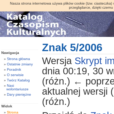
Nasza strona internetowa używa plików cookie (tzw. ciasteczka)
przeglądarce, dzięki czemu
Znak 5/2006
Nawigacja
Wersja
Skrypt im
Strona główna
Ostatnie zmiany
dnia 00:19, 30 w
Poradnik
O serwisie
(różn.) ← poprze
Twórz Katalog
Nasi
aktualnej wersji
wolontariusze
Dary pieniężne
(różn.)
Widok
Strona