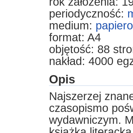
rok założenia: 1
periodyczność:
m
medium:
papier
format: A4
objętość: 88 str
nakład: 4000 eg
Opis
Najszerzej znane
czasopismo poś
wydawniczym. Mi
książką literacką