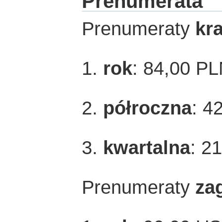
Prenumerata
Prenumeraty
kr
1.
rok
: 84,00 P
2.
półroczna
: 4
3.
kwartalna
: 2
Prenumeraty
za