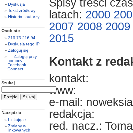
Spisy treści cza
Dyskusja
Tekst źródłowy
latach:
2000
200
Historia i autorzy
2007
2008
2009
Osobiste
2015
216.73.216.94
Dyskusja tego IP
Zaloguj się
Zaloguj przy
Kontakt z reda
pomocy
Facebook
Connect
kontakt:
Szukaj
www:
e-mail: noweksi
redakcja:
Narzędzia
Linkujące
red. nacz.: Toma
Zmiany w
linkowanych