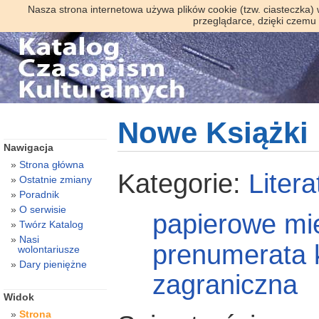
Nasza strona internetowa używa plików cookie (tzw. ciasteczka)
przeglądarce, dzięki czemu
Nowe Książki
Nawigacja
Strona główna
Kategorie:
Litera
Ostatnie zmiany
Poradnik
O serwisie
papierowe
mi
Twórz Katalog
Nasi
prenumerata 
wolontariusze
Dary pieniężne
zagraniczna
Widok
Strona