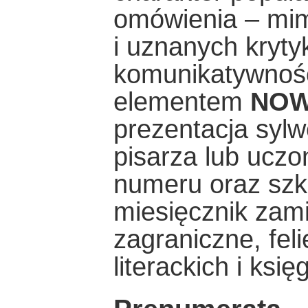
omówienia – mi
i uznanych kryty
komunikatywności
elementem
NOW
prezentacja sylw
pisarza lub ucz
numeru oraz szk
miesięcznik zam
zagraniczne, fel
literackich i księ