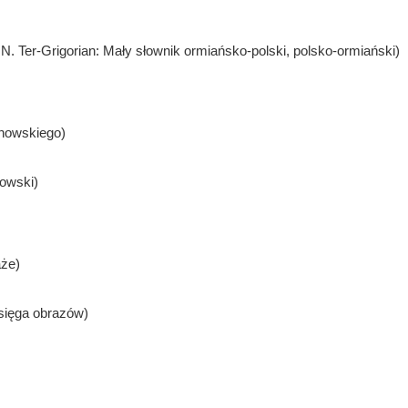
, N. Ter-Grigorian: Mały słownik ormiańsko-polski, polsko-ormiański)
anowskiego)
kowski)
aże)
sięga obrazów)