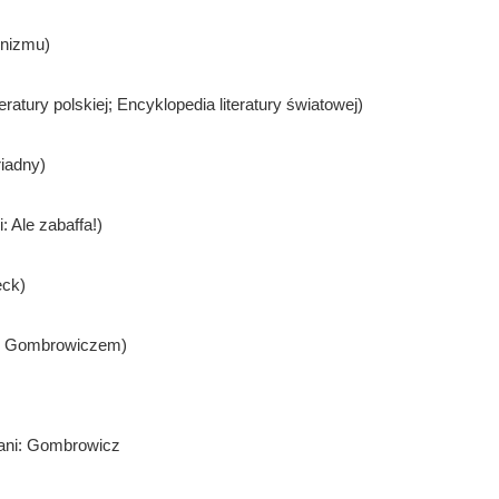
rnizmu)
eratury polskiej; Encyklopedia literatury światowej)
iadny)
: Ale zabaffa!)
eck)
 z Gombrowiczem)
iani: Gombrowicz