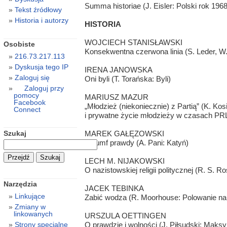
Summa historiae (J. Eisler: Polski rok 1968
Tekst źródłowy
Historia i autorzy
HISTORIA
WOJCIECH STANISŁAWSKI
Osobiste
Konsekwentna czerwona linia (S. Leder, W.
216.73.217.113
Dyskusja tego IP
IRENA JANOWSKA
Zaloguj się
Oni byli (T. Torańska: Byli)
Zaloguj przy
pomocy
MARIUSZ MAZUR
Facebook
„Młodzież (niekoniecznie) z Partią” (K. Kosi
Connect
i prywatne życie młodzieży w czasach PR
Szukaj
MAREK GAŁĘZOWSKI
Tryumf prawdy (A. Pani: Katyń)
LECH M. NIJAKOWSKI
O nazistowskiej religii politycznej (R. S. 
Narzędzia
JACEK TEBINKA
Linkujące
Zabić wodza (R. Moorhouse: Polowanie na 
Zmiany w
linkowanych
URSZULA OETTINGEN
O prawdzie i wolności (J. Piłsudski: Maks
Strony specjalne