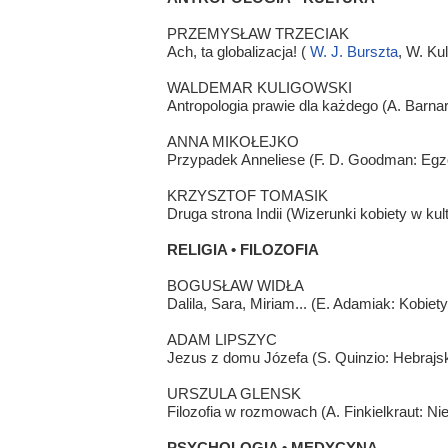
PRZEMYSŁAW TRZECIAK
Ach, ta globalizacja! (
W. J. Burszta
, W. Ku
WALDEMAR KULIGOWSKI
Antropologia prawie dla każdego (A. Barnar
ANNA MIKOŁEJKO
Przypadek Anneliese (F. D. Goodman: Egz
KRZYSZTOF TOMASIK
Druga strona Indii (Wizerunki kobiety w kult
RELIGIA • FILOZOFIA
BOGUSŁAW WIDŁA
Dalila, Sara, Miriam... (E. Adamiak: Kobiety 
ADAM LIPSZYC
Jezus z domu Józefa (S. Quinzio: Hebrajs
URSZULA GLENSK
Filozofia w rozmowach (A. Finkielkraut: N
PSYCHOLOGIA • MEDYCYNA