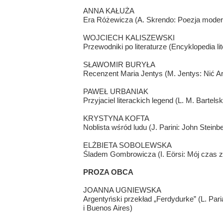
ANNA KAŁUŻA
Era Różewicza (A. Skrendo: Poezja mode
WOJCIECH KALISZEWSKI
Przewodniki po literaturze (Encyklopedia lit
SŁAWOMIR BURYŁA
Recenzent Maria Jentys (M. Jentys: Nić Ar
PAWEŁ URBANIAK
Przyjaciel literackich legend (L. M. Bartelski
KRYSTYNA KOFTA
Noblista wśród ludu (J. Parini: John Steinb
ELŻBIETA SOBOLEWSKA
Śladem Gombrowicza (I. Eörsi: Mój czas
PROZA OBCA
JOANNA UGNIEWSKA
Argentyński przekład „Ferdydurke” (L. Par
i Buenos Aires)