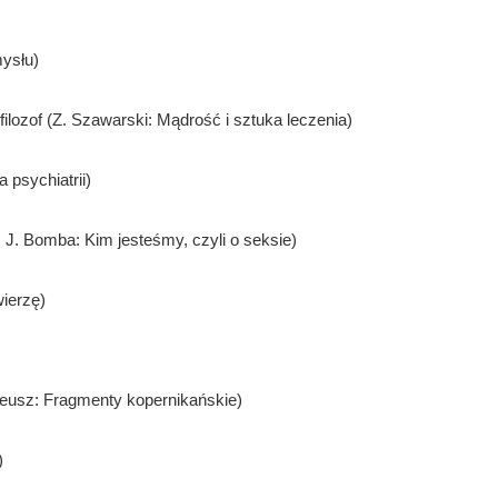
ysłu)
lozof (Z. Szawarski: Mądrość i sztuka leczenia)
a psychiatrii)
J. Bomba: Kim jesteśmy, czyli o seksie)
wierzę)
ileusz: Fragmenty kopernikańskie)
)