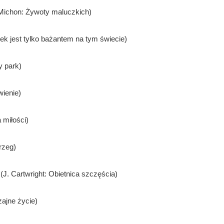
Michon: Żywoty maluczkich)
ek jest tylko bażantem na tym świecie)
y park)
wienie)
 miłości)
rzeg)
 (J. Cartwright: Obietnica szczęścia)
zajne życie)