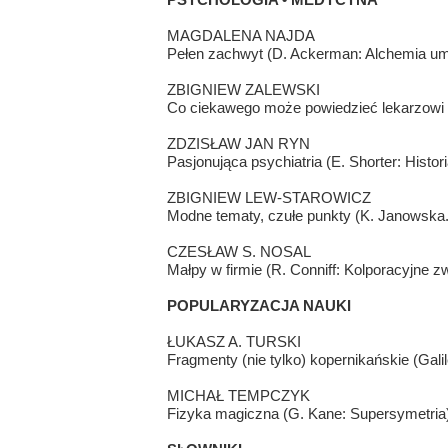
MAGDALENA NAJDA
Pełen zachwyt (D. Ackerman: Alchemia um
ZBIGNIEW ZALEWSKI
Co ciekawego może powiedzieć lekarzowi fi
ZDZISŁAW JAN RYN
Pasjonująca psychiatria (E. Shorter: Histori
ZBIGNIEW LEW-STAROWICZ
Modne tematy, czułe punkty (K. Janowska. 
CZESŁAW S. NOSAL
Małpy w firmie (R. Conniff: Kolporacyjne z
POPULARYZACJA NAUKI
ŁUKASZ A. TURSKI
Fragmenty (nie tylko) kopernikańskie (Gal
MICHAŁ TEMPCZYK
Fizyka magiczna (G. Kane: Supersymetria