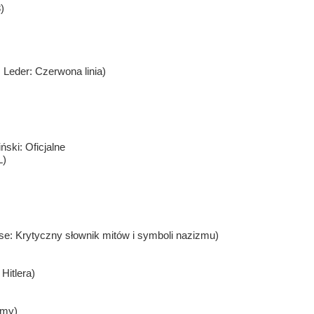
)
 Leder: Czerwona linia)
ński: Oficjalne
L)
Rose: Krytyczny słownik mitów i symboli nazizmu)
Hitlera)
ymy)