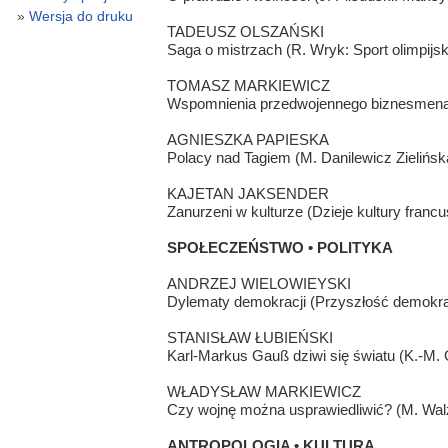
Wersja do druku
TADEUSZ OLSZAŃSKI
Saga o mistrzach (R. Wryk: Sport olimpijs
TOMASZ MARKIEWICZ
Wspomnienia przedwojennego biznesmena 
AGNIESZKA PAPIESKA
Polacy nad Tagiem (M. Danilewicz Zielińska
KAJETAN JAKSENDER
Zanurzeni w kulturze (Dzieje kultury francu
SPOŁECZEŃSTWO • POLITYKA
ANDRZEJ WIELOWIEYSKI
Dylematy demokracji (Przyszłość demokra
STANISŁAW ŁUBIEŃSKI
Karl-Markus Gauß dziwi się światu (K.-M.
WŁADYSŁAW MARKIEWICZ
Czy wojnę można usprawiedliwić? (M. Walz
ANTROPOLOGIA • KULTURA