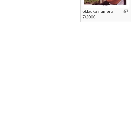
okładka numeru
7/2006