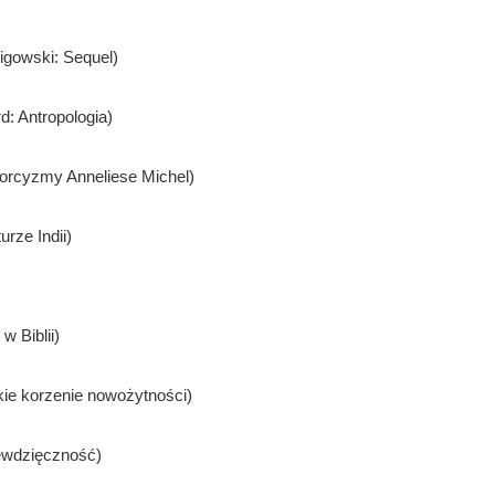
ligowski: Sequel)
d: Antropologia)
orcyzmy Anneliese Michel)
urze Indii)
w Biblii)
kie korzenie nowożytności)
iewdzięczność)