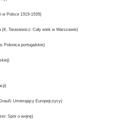
ki w Polsce 1919-1939)
(K. Tarasiewicz: Cały wiek w Warszawie)
: Polonica portugalskie)
skiej)
cji)
 Grauß: Umierający Europejczycy)
er: Spór o wojnę)