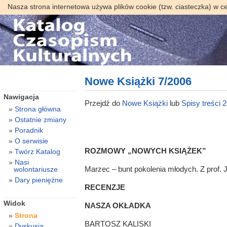
Nasza strona internetowa używa plików cookie (tzw. ciasteczka) w c
Nowe Książki 7/2006
Nawigacja
Przejdź do
Nowe Książki
lub
Spisy treści 
Strona główna
Ostatnie zmiany
Poradnik
O serwisie
ROZMOWY „NOWYCH KSIĄŻEK”
Twórz Katalog
Nasi
Marzec – bunt pokolenia młodych. Z 
wolontariusze
Dary pieniężne
RECENZJE
Widok
NASZA OKŁADKA
Strona
BARTOSZ KALISKI
Dyskusja