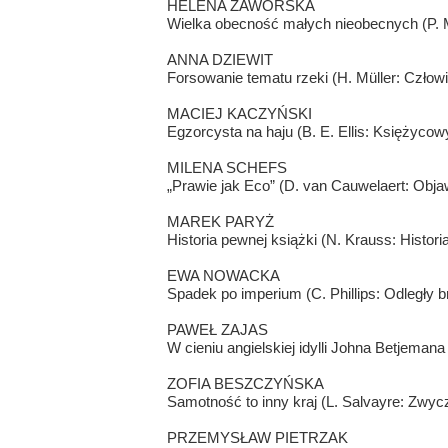
HELENA ZAWORSKA
Wielka obecność małych nieobecnych (P. 
ANNA DZIEWIT
Forsowanie tematu rzeki (H. Müller: Człowi
MACIEJ KACZYŃSKI
Egzorcysta na haju (B. E. Ellis: Księżycow
MILENA SCHEFS
„Prawie jak Eco” (D. van Cauwelaert: Obja
MAREK PARYŻ
Historia pewnej książki (N. Krauss: Historia
EWA NOWACKA
Spadek po imperium (C. Phillips: Odległy b
PAWEŁ ZAJAS
W cieniu angielskiej idylli Johna Betjemana
ZOFIA BESZCZYŃSKA
Samotność to inny kraj (L. Salvayre: Zwyc
PRZEMYSŁAW PIETRZAK