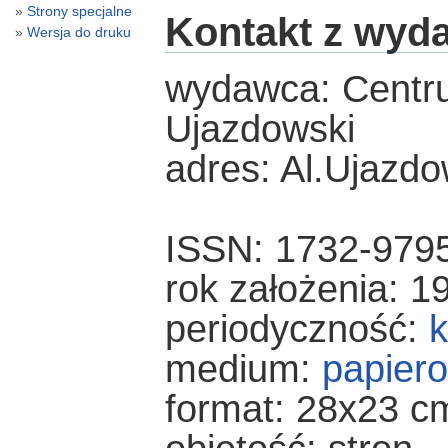
Strony specjalne
Kontakt z wyd
Wersja do druku
wydawca: Centr
Ujazdowski
adres: Al.Ujazd
ISSN: 1732-979
rok założenia: 1
periodyczność:
k
medium:
papier
format: 28x23 c