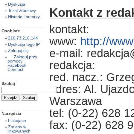
Dyskusja
Kontakt z reda
Tekst źródłowy
Historia i autorzy
kontakt:
Osobiste
www:
http://www
216.73.216.144
Dyskusja tego IP
e-mail: redakcja
Zaloguj się
Zaloguj przy
pomocy
redakcja:
Facebook
Connect
red. nacz.: Grze
Szukaj
adres: Al. Ujazd
Warszawa
tel: (0-22) 628 1
Narzędzia
Linkujące
fax: (0-22) 628 
Zmiany w
linkowanych