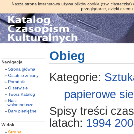
Nasza strona internetowa używa plików cookie (tzw. ciasteczka)
przeglądarce, dzięki czemu
Obieg
Nawigacja
Strona główna
Kategorie:
Sztuk
Ostatnie zmiany
Poradnik
O serwisie
papierowe
si
Twórz Katalog
Nasi
wolontariusze
Spisy treści cza
Dary pieniężne
latach:
1994
200
Widok
Strona