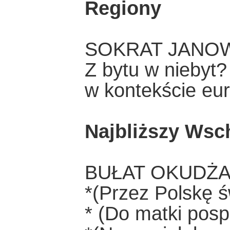
Regiony
SOKRAT JANO
Z bytu w niebyt?
w kontekście eur
Najbliższy Wsc
BUŁAT OKUDŻ
*(Przez Polskę św
* (Do matki posp