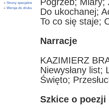
Pogrzeb; Miary; 
Strony specjalne
Wersja do druku
Do ukochanej; A
To co się staje;
Narracje
KAZIMIERZ BR
Niewysłany list; L
Święto; Przesłu
Szkice o poezji 