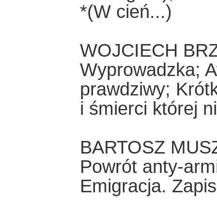
*(W cień...)
WOJCIECH BR
Wyprowadzka; Aw
prawdziwy; Krótk
i śmierci której
BARTOSZ MUS
Powrót anty-armi
Emigracja. Zapis