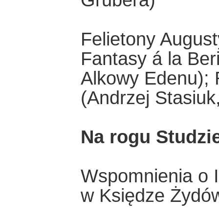
Grubera)
Felietony Aug
Fantasy á la Ber
Alkowy Edenu); R
(Andrzej Stasiuk
Na rogu Studzi
Wspomnienia o I
w Księdze Żydów