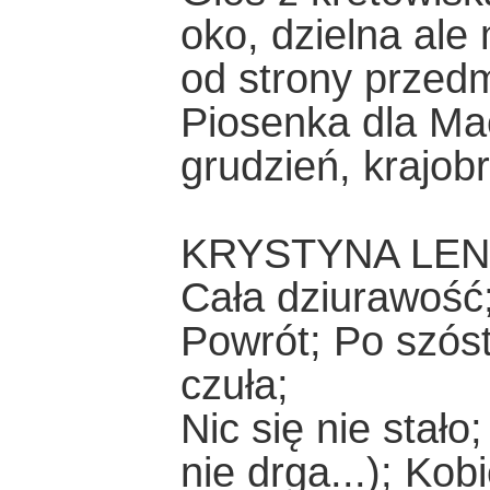
oko, dzielna ale
od strony przed
Piosenka dla Ma
grudzień, krajobr
KRYSTYNA LE
Cała dziurawość
Powrót; Po szós
czuła;
Nic się nie stało
nie drga...); Ko