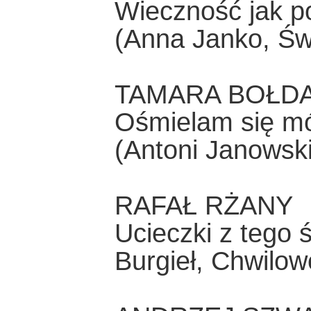
Wieczność jak p
(Anna Janko, Świ
TAMARA BOŁD
Ośmielam się mó
(Antoni Janowski
RAFAŁ RŻANY
Ucieczki z tego 
Burgieł, Chwilow