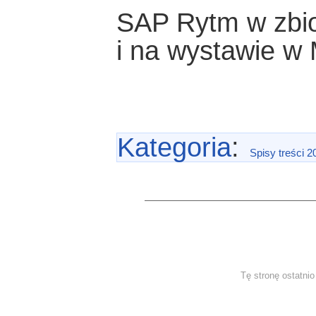
SAP Rytm w zbio
i na wystawie 
Kategoria
:
Spisy treści 2
Tę stronę ostatni