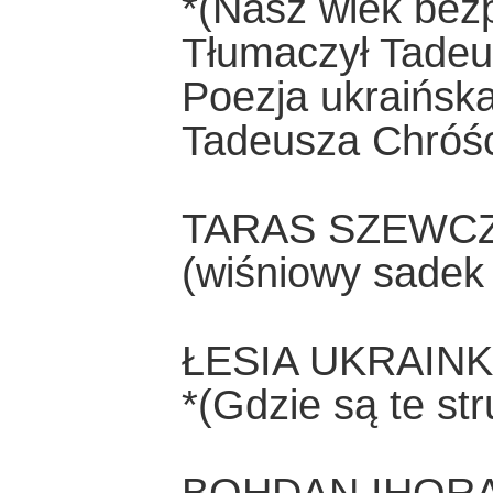
*(Nasz wiek bezp
Tłumaczył Tadeu
Poezja ukraińsk
Tadeusza Chróśc
TARAS SZEWCZ
(wiśniowy sadek 
ŁESIA UKRAIN
*(Gdzie są te stru