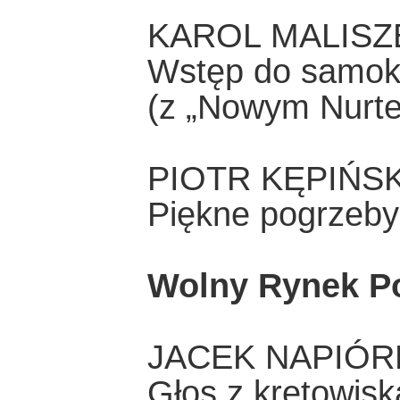
KAROL MALISZ
Wstęp do samokr
(z „Nowym Nurte
PIOTR KĘPIŃSK
Piękne pogrzeby
Wolny Rynek P
JACEK NAPIÓ
Głos z kretowisk