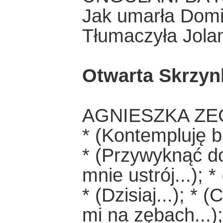
Jak umarła Domi
Tłumaczyła Jola
Otwarta Skrzyn
AGNIESZKA ZE
* (Kontempluję bi
* (Przywyknąć do 
mnie ustrój...); *
* (Dzisiaj...); * 
mi na zębach...)