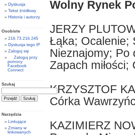
Wolny Rynek P
Dyskusja
Tekst źródłowy
Historia i autorzy
JERZY PLUTOW
Osobiste
Łąka; Ocalenie; 
216.73.216.245
Dyskusja tego IP
Nieznajomy; Po 
Zaloguj się
Zaloguj przy
Zapach miłości; 
pomocy
Facebook
Connect
Szukaj
KRZYSZTOF K
Córka Wawrzyńc
Narzędzia
Linkujące
KAZIMIERZ NO
Zmiany w
linkowanych