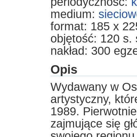
periodyczność:
k
medium:
sieciow
format: 185 x 2
objętość: 120 s. 
nakład: 300 egz
Opis
Wydawany w Ostr
artystyczny, któ
1989. Pierwotnie
zajmujące się głó
swojego regionu,