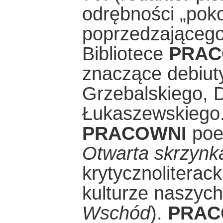
odrębności „pok
poprzedzającego
Bibliotece
PRA
znaczące debiut
Grzebalskiego, D
Łukaszewskiego.
PRACOWNI
poez
Otwarta skrzynk
krytycznoliterack
kulturze naszyc
Wschód
).
PRAC