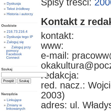
Spisy treści:
200
Dyskusja
Tekst źródłowy
Historia i autorzy
Kontakt z reda
Osobiste
216.73.216.4
kontakt:
Dyskusja tego IP
Zaloguj się
www:
Zaloguj przy
pomocy
e-mail: pracoww
Facebook
Connect
okakultura@pocz
Szukaj
redakcja:
red. nacz.: Wojc
2003)
Narzędzia
Linkujące
adres: ul. Włady
Zmiany w
linkowanych