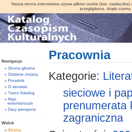
Nasza strona internetowa używa plików cookie (tzw. ciasteczka)
przeglądarce, dzięki czemu
Pracownia
Nawigacja
Strona główna
Kategorie:
Litera
Ostatnie zmiany
Poradnik
O serwisie
sieciowe i pa
Twórz Katalog
Nasi
prenumerata 
wolontariusze
Dary pieniężne
zagraniczna
Widok
Strona