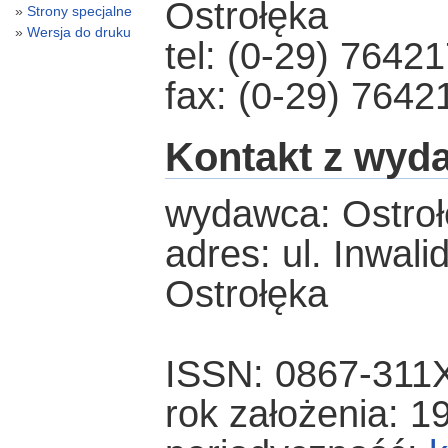
Ostrołęka
Strony specjalne
Wersja do druku
tel: (0-29) 7642
fax: (0-29) 7642
Kontakt z wyd
wydawca: Ostroł
adres: ul. Inwal
Ostrołęka
ISSN: 0867-311
rok założenia: 1