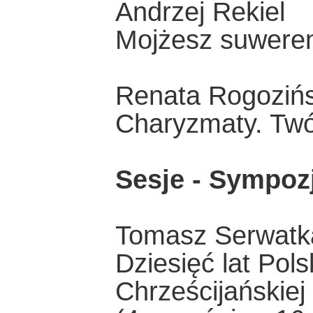
Andrzej Rekiel
Mojżesz suweren
Renata Rogoziń
Charyzmaty. Twó
Sesje - Sympoz
Tomasz Serwatk
Dziesięć lat Pol
Chrześcijańskiej