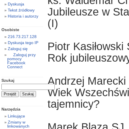
ks. Waldemar Ch
Dyskusja
Jubileusze w St
Tekst źródłowy
Historia i autorzy
(I)
Osobiste
216.73.217.128
Piotr Kasiłowski
Dyskusja tego IP
Zaloguj się
Rok jubileuszow
Zaloguj przy
pomocy
Facebook
Connect
Andrzej Marecki
Szukaj
Wiek Wszechświa
tajemnicy?
Narzędzia
Linkujące
Zmiany w
Marek Blaza SJ
linkowanych