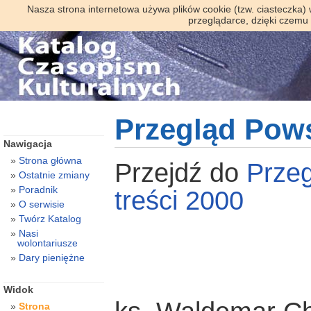
Nasza strona internetowa używa plików cookie (tzw. ciasteczka)
przeglądarce, dzięki czemu
Przegląd Pow
Nawigacja
Strona główna
Przejdź do
Prze
Ostatnie zmiany
Poradnik
treści 2000
O serwisie
Twórz Katalog
Nasi
wolontariusze
Dary pieniężne
Widok
Strona