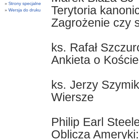
Strony specjalne
Terytoria kanoni
Wersja do druku
Zagrożenie czy s
ks. Rafał Szczur
Ankieta o Koście
ks. Jerzy Szymi
Wiersze
Philip Earl Steel
Oblicza Ameryki: