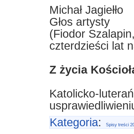
Michał Jagiełło
Głos artysty
(Fiodor Szalapin
czterdzieści lat 
Z życia Kościoł
Katolicko-lutera
usprawiedliwieni
Kategoria
:
Spisy treści 2