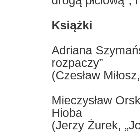
drogą płciową”, 
Książki
Adriana Szymańs
rozpaczy”
(Czesław Miłosz,
Mieczysław Orsk
Hioba
(Jerzy Żurek, „J