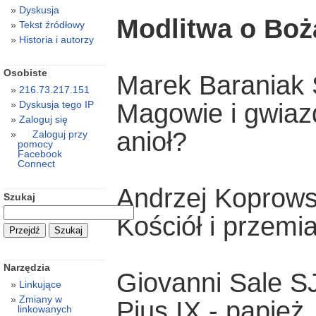
Dyskusja
Modlitwa o Bożą
Tekst źródłowy
Historia i autorzy
Osobiste
Marek Baraniak
216.73.217.151
Magowie i gwiazd
Dyskusja tego IP
Zaloguj się
anioł?
Zaloguj przy
pomocy
Facebook
Connect
Andrzej Koprows
Szukaj
Kościół i przemi
Narzędzia
Giovanni Sale S
Linkujące
Zmiany w
Pius IX - papież
linkowanych