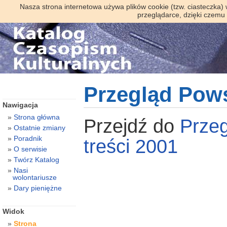
Nasza strona internetowa używa plików cookie (tzw. ciasteczka)
przeglądarce, dzięki czemu
Przegląd Pow
Nawigacja
Strona główna
Przejdź do
Prze
Ostatnie zmiany
Poradnik
treści 2001
O serwisie
Twórz Katalog
Nasi
wolontariusze
Dary pieniężne
Widok
Strona