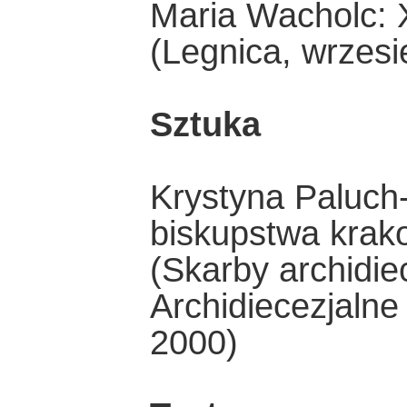
Maria Wacholc:
(Legnica, wrzesi
Sztuka
Krystyna Paluch-
biskupstwa krak
(Skarby archidie
Archidiecezjaln
2000)