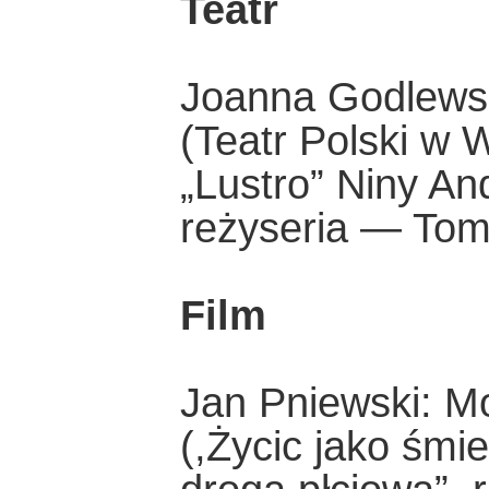
Teatr
Joanna Godlewsk
(Teatr Polski w
„Lustro” Niny An
reżyseria — Tom
Film
Jan Pniewski: Mo
(,Życic jako śmi