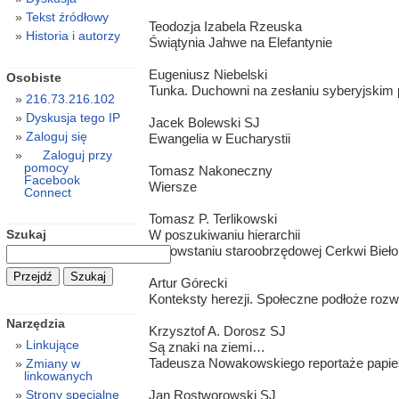
Tekst źródłowy
Teodozja Izabela Rzeuska
Historia i autorzy
Świątynia Jahwe na Elefantynie
Eugeniusz Niebelski
Osobiste
Tunka. Duchowni na zesłaniu syberyjskim 
216.73.216.102
Dyskusja tego IP
Jacek Bolewski SJ
Zaloguj się
Ewangelia w Eucharystii
Zaloguj przy
pomocy
Tomasz Nakoneczny
Facebook
Wiersze
Connect
Tomasz P. Terlikowski
Szukaj
W poszukiwaniu hierarchii
O powstaniu staroobrzędowej Cerkwi Biełok
Artur Górecki
Konteksty herezji. Społeczne podłoże roz
Narzędzia
Krzysztof A. Dorosz SJ
Linkujące
Są znaki na ziemi…
Tadeusza Nowakowskiego reportaże papie
Zmiany w
linkowanych
Jan Rostworowski SJ
Strony specjalne