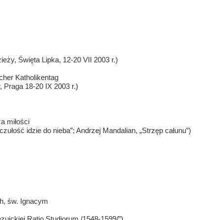
ieży, Święta Lipka, 12-20 VII 2003 r.)
cher Katholikentag
 Praga 18-20 IX 2003 r.)
a miłości
czułość idzie do nieba”; Andrzej Mandalian, „Strzęp całunu”)
ch, św. Ignacym
ezuickiej Ratio Studiorum /1548-1599/”)