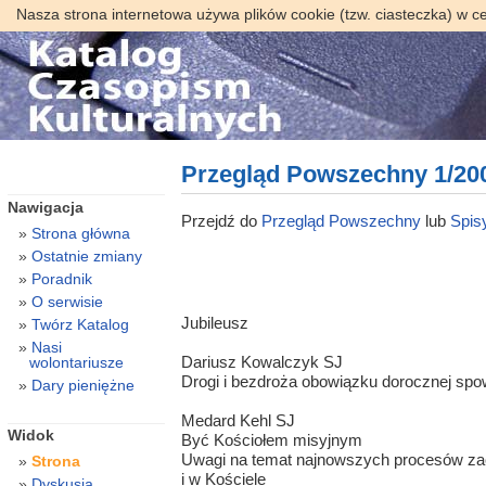
Nasza strona internetowa używa plików cookie (tzw. ciasteczka) w c
Przegląd Powszechny 1/20
Nawigacja
Przejdź do
Przegląd Powszechny
lub
Spisy
Strona główna
Ostatnie zmiany
Poradnik
O serwisie
Jubileusz
Twórz Katalog
Nasi
Dariusz Kowalczyk SJ
wolontariusze
Drogi i bezdroża obowiązku dorocznej spo
Dary pieniężne
Medard Kehl SJ
Widok
Być Kościołem misyjnym
Uwagi na temat najnowszych procesów za
Strona
i w Kościele
Dyskusja