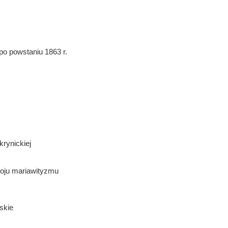
po powstaniu 1863 r.
rynickiej
woju mariawityzmu
skie