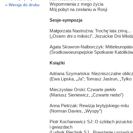
Wspomnienia z mego życia
Wersja do druku
Mój pobyt na zesłaniu w Rosji
Sesje-sympozja
Małgorzata Nastrożna: Trochę lata zimą…
(„Osiem dni o miłości”, Jezuickie Dni Młodz
Agata Skowron-Nalborczyk: Mitteleuropäis
(Środkowoeuropejskie Spotkanie Katolików,
Książki
Adriana Szymańska: Niezniszczalne oblicz
(Ewa Lipska, „Ja”; Tomasz Jastrun, „Tylko 
Mieczysław Orski: Czwarte piekło
(Mariusz Sieniewicz, „Czwarte niebo”)
Anna Pietrzak: Rewizja brytyjskiego mitu
(Norman Davies, „Wyspy”)
Piotr Kochanowicz SJ: O szkłach jezuicki
i gwiazdach
(Ludwik Piechnik SJ, „Powstanie i rozwój j