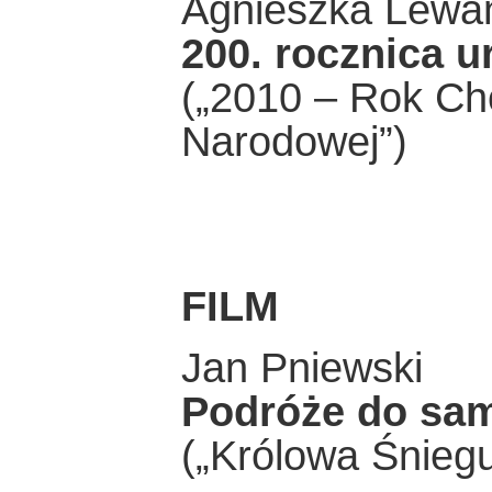
Agnieszka Lewa
200. rocznica u
(„2010 – Rok Ch
Narodowej”)
FILM
Jan Pniewski
Podróże do sam
(„Królowa Śniegu