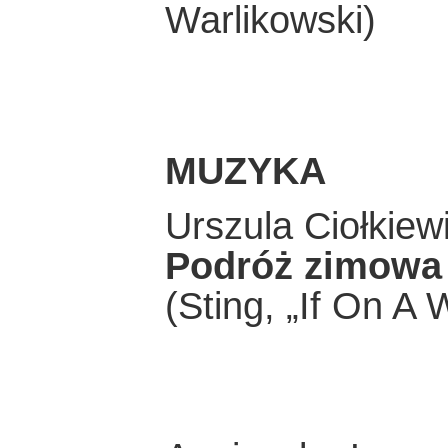
Warlikowski)
MUZYKA
Urszula Ciołkiew
Podróż zimowa
(Sting, „If On A 