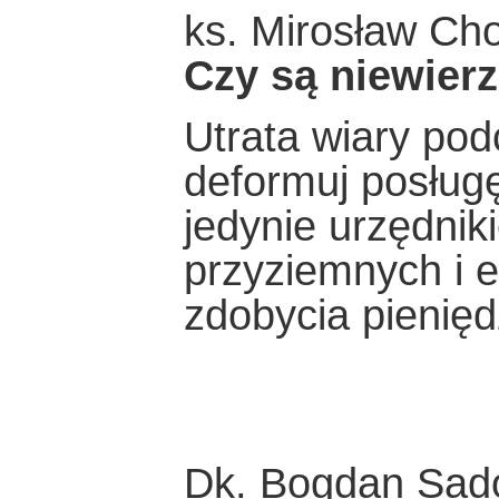
ks. Mirosław Ch
Czy są niewier
Utrata wiary podc
deformuj posługę
jedynie urzędnik
przyziemnych i 
zdobycia pienięd
Dk. Bogdan Sad