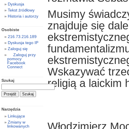
Dyskusja
Tekst źródłowy
Musimy świadczy
Historia i autorzy
znajduje się dal
Osobiste
ekstremistyczne
216.73.216.189
Dyskusja tego IP
fundamentalizmu,
Zaloguj się
Zaloguj przy
ekstremistyczne
pomocy
Facebook
Connect
Wskazywać trzec
religią a laicki
Szukaj
Narzędzia
Linkujące
Zmiany w
Włodzimierz Moc
linkowanych