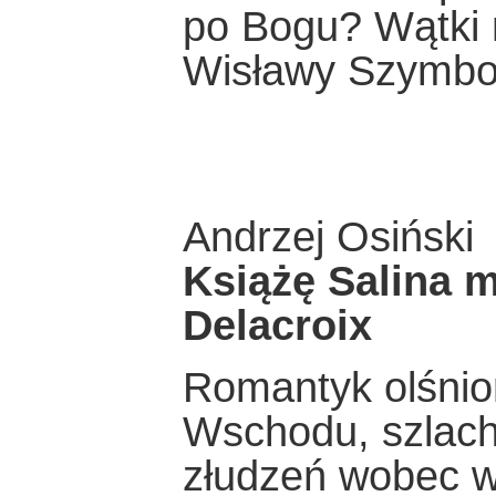
po Bogu? Wątki 
Wisławy Szymbor
Andrzej Osiński
Książę Salina 
Delacroix
Romantyk olśnio
Wschodu, szlac
złudzeń wobec wa