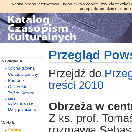
Nasza strona internetowa używa plików cookie (tzw. ciasteczka)
przeglądarce, dzięki czemu
Przegląd Pow
Nawigacja
Strona główna
Przejdź do
Prze
Ostatnie zmiany
Poradnik
treści 2010
O serwisie
Twórz Katalog
Nasi
Obrzeża w cent
wolontariusze
Dary pieniężne
Z ks. prof. Tom
Widok
rozmawia Sebas
Strona