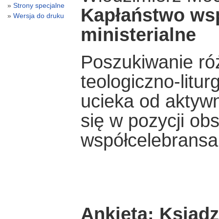
Strony specjalne
Kapłaństwo wsp
Wersja do druku
ministerialne
Poszukiwanie róż
teologiczno-litu
ucieka od aktywne
się w pozycji ob
współcelebransa
Ankieta: Ksiąd