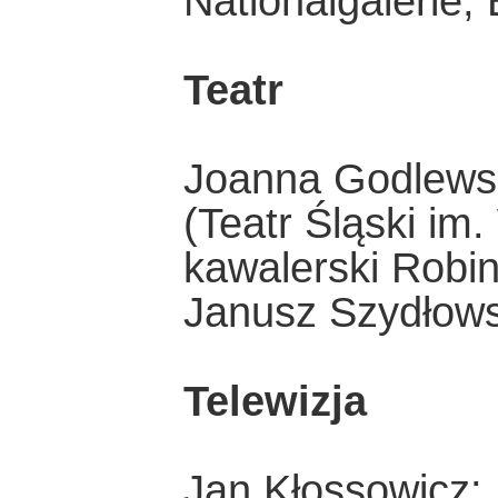
Nationalgalerie, 
Teatr
Joanna Godlewsk
(Teatr Śląski im
kawalerski Robi
Janusz Szydłows
Telewizja
Jan Kłossowicz: 