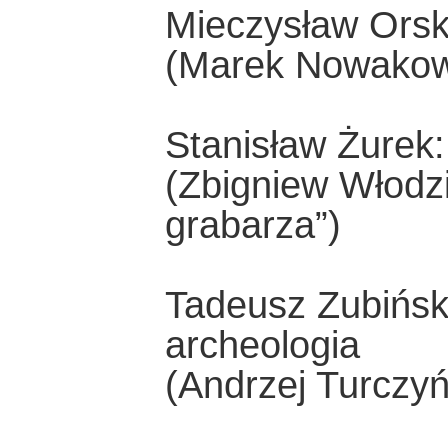
Mieczysław Orsk
(Marek Nowakows
Stanisław Żurek
(Zbigniew Włodz
grabarza”)
Tadeusz Zubiński
archeologia
(Andrzej Turczyń