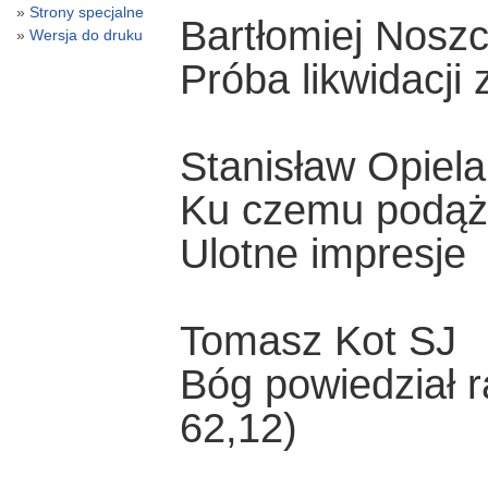
Strony specjalne
Bartłomiej Nosz
Wersja do druku
Próba likwidacj
Stanisław Opiela
Ku czemu podąża
Ulotne impresje
Tomasz Kot SJ
Bóg powiedział r
62,12)