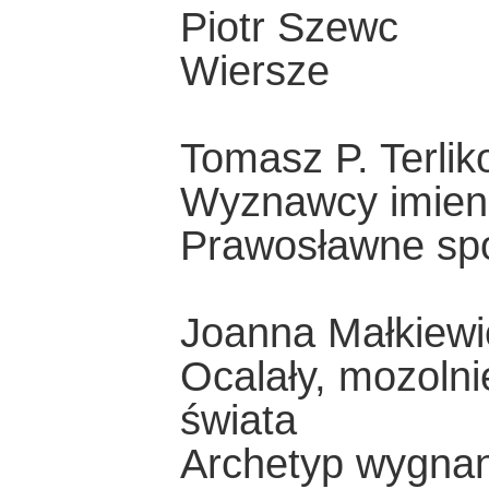
Piotr Szewc
Wiersze
Tomasz P. Terlik
Wyznawcy imien
Prawosławne spo
Joanna Małkiewi
Ocalały, mozolni
świata
Archetyp wygnani