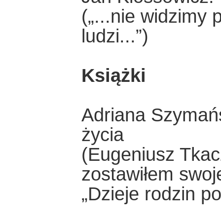
(„...nie widzimy
ludzi...”)
Książki
Adriana Szymańs
życia
(Eugeniusz Tkac
zostawiłem swoje
„Dzieje rodzin po