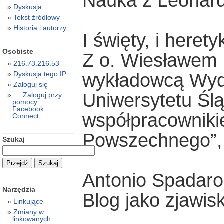
Nauka z Leonar
Dyskusja
Tekst źródłowy
Historia i autorzy
I święty, i herety
Osobiste
Z o. Wiesławem
216.73.216.53
wykładowcą Wydz
Dyskusja tego IP
Zaloguj się
Uniwersytetu Ślą
Zaloguj przy
pomocy
Facebook
współpracowniki
Connect
Powszechnego”,
Szukaj
Antonio Spadaro
Narzędzia
Blog jako zjawis
Linkujące
Zmiany w
linkowanych