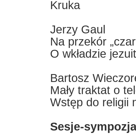
Kruka
Jerzy Gaul
Na przekór „czar
O wkładzie jezuit
Bartosz Wieczor
Mały traktat o te
Wstęp do religii
Sesje-sympozj