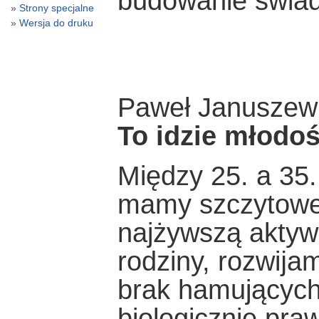
budowanie świad
Strony specjalne
Wersja do druku
Paweł Januszew
To idzie młodoś
Między 25. a 35.
mamy szczytowe 
najżywszą aktyw
rodziny, rozwĳam
brak hamujących
biologicznie pr