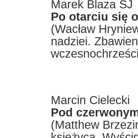
Marek Blaza SJ
Po otarciu się 
(Wacław Hryniew
nadziei. Zbawie
wczesnochrześcĳ
Marcin Cielecki
Pod czerwonym
(Matthew Brzezi
księżyca. Wyści