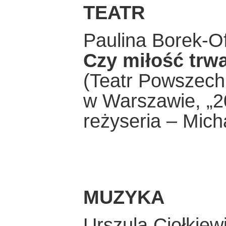
TEATR
Paulina Borek-Of
Czy miłość trwa
(Teatr Powszech
w Warszawie, „2
reżyseria – Mich
MUZYKA
Urszula Ciołkiew