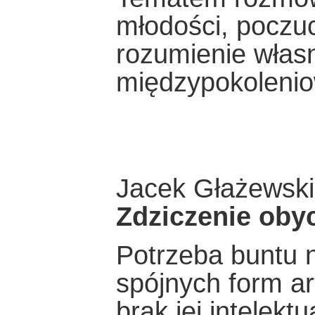
młodości, poczu
rozumienie własn
międzypokoleni
Jacek Głażewski
Zdziczenie oby
Potrzeba buntu n
spójnych form ar
brak jej intelek