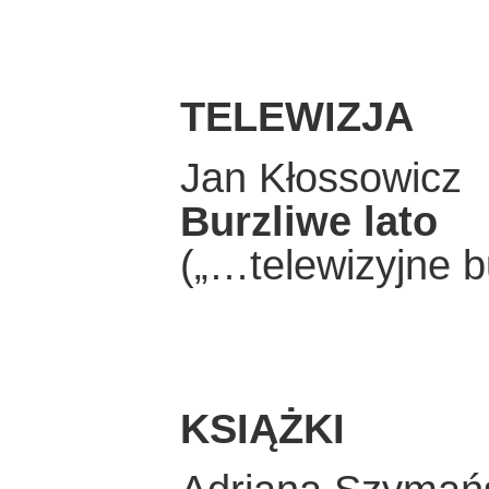
TELEWIZJA
Jan Kłossowicz
Burzliwe lato
(„…telewizyjne b
KSIĄŻKI