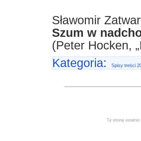
Sławomir Zatwar
Szum w nadcho
(Peter Hocken, „
Kategoria
:
Spisy treści 2
Tę stronę ostatni