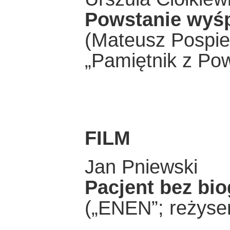
Powstanie wyś
(Mateusz Pospies
„Pamiętnik z Po
FILM
Jan Pniewski
Pacjent bez bio
(„ENEN”; reżyser