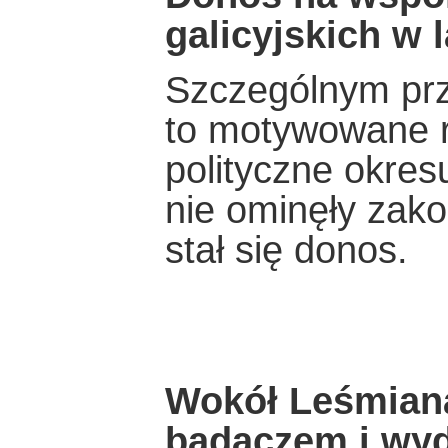
galicyjskich w 
Szczególnym prz
to motywowane r
polityczne okres
nie ominęły zak
stał się donos.
Wokół Leśmiana
badaczem i wyd