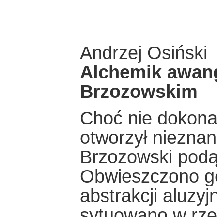
Andrzej Osiński
Alchemik awang
Brzozowskim
Choć nie dokonał
otworzył niezna
Brzozowski podą
Obwieszczono go
abstrakcji aluzy
sytuowano w rzę