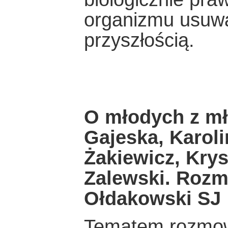
organizmu usuwa
przyszłością.
O młodych z m
Gajeska, Karol
Żakiewicz, Kry
Zalewski. Rozm
Ołdakowski SJ
Tematem rozmowy