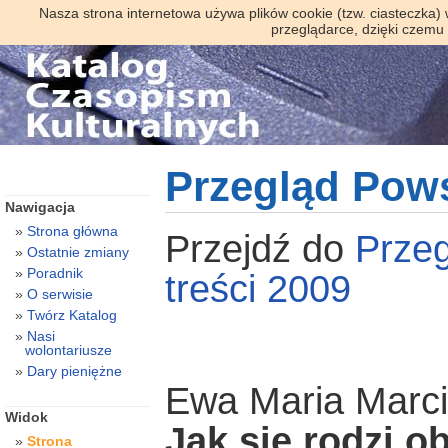
Nasza strona internetowa używa plików cookie (tzw. ciasteczka)
przeglądarce, dzięki czemu
Przegląd Pow
Nawigacja
Strona główna
Przejdź do
Prze
Ostatnie zmiany
Poradnik
treści 2009
O serwisie
Twórz Katalog
Nasi
wolontariusze
Dary pieniężne
Ewa Maria Marci
Widok
Jak się rodzi o
Strona