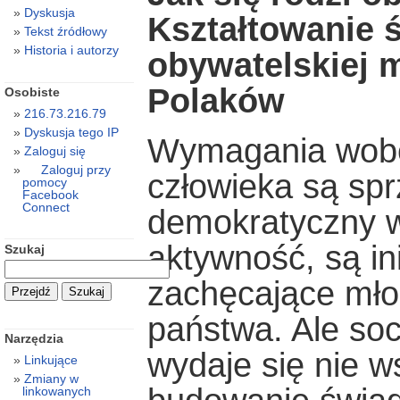
Dyskusja
Kształtowanie 
Tekst źródłowy
Historia i autorzy
obywatelskiej 
Polaków
Osobiste
216.73.216.79
Dyskusja tego IP
Wymagania wob
Zaloguj się
Zaloguj przy
człowieka są sp
pomocy
Facebook
Connect
demokratyczny w
aktywność, są in
Szukaj
zachęcające mło
państwa. Ale socj
Narzędzia
wydaje się nie w
Linkujące
Zmiany w
linkowanych