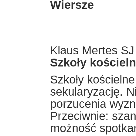
Wiersze
Klaus Mertes SJ
Szkoły kościel
Szkoły kościelne
sekularyzację. N
porzucenia wyzn
Przeciwnie: szan
możność spotkan