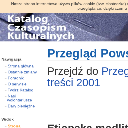
Nasza strona internetowa używa plików cookie (tzw. ciasteczka)
przeglądarce, dzięki czemu
Przegląd Pow
Nawigacja
Strona główna
Przejdź do
Prze
Ostatnie zmiany
Poradnik
treści 2001
O serwisie
Twórz Katalog
Nasi
wolontariusze
Dary pieniężne
Widok
Strona