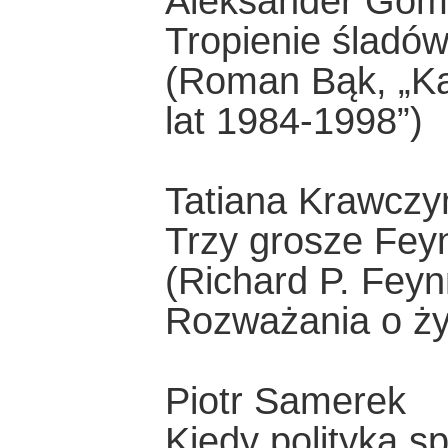
Aleksander Gom
Tropienie śladó
(Roman Bąk, „Kal
lat 1984-1998”)
Tatiana Krawczy
Trzy grosze Fe
(Richard P. Fey
Rozważania o życi
Piotr Samerek
Kiedy polityka sp