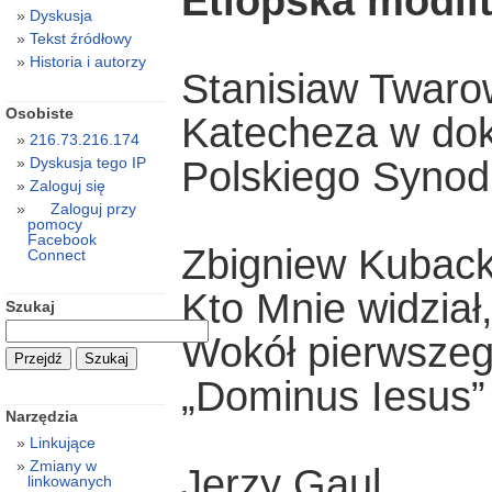
Etiopska modli
Dyskusja
Tekst źródłowy
Historia i autorzy
Stanisiaw Twaro
Osobiste
Katecheza w dok
216.73.216.174
Polskiego Synod
Dyskusja tego IP
Zaloguj się
Zaloguj przy
pomocy
Facebook
Zbigniew Kuback
Connect
Kto Mnie widział,
Szukaj
Wokół pierwszego
„Dominus Iesus”
Narzędzia
Linkujące
Zmiany w
Jerzy Gaul
linkowanych