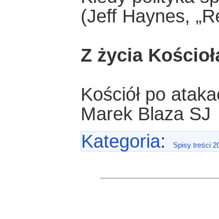
(Jeff Haynes, „Re
Z życia Kościoł
Kościół po atak
Marek Blaza SJ
Kategoria
:
Spisy treści 2