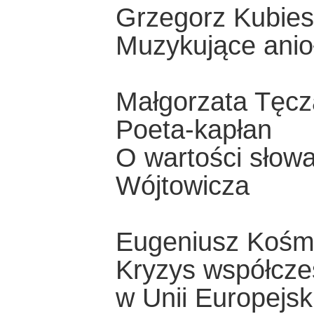
Grzegorz Kubies
Muzykujące anio
Małgorzata Tęcz
Poeta-kapłan
O wartości słowa
Wójtowicza
Eugeniusz Kośmi
Kryzys współczesn
w Unii Europejsk