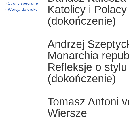
Strony specjalne
Katolicy i Polac
Wersja do druku
(dokończenie)
Andrzej Szeptyc
Monarchia repub
Refleksje o styl
(dokończenie)
Tomasz Antoni v
Wiersze