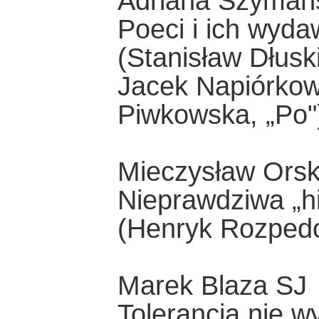
Adriana Szymań
Poeci i ich wyd
(Stanisław Dłusk
Jacek Napiórkows
Piwkowska, „Po"
Mieczysław Orsk
Nieprawdziwa „hi
(Henryk Rozpedo
Marek Blaza SJ
Tolerancja nie w