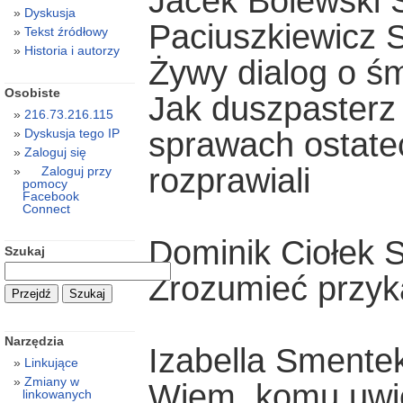
Jacek Bolewski 
Dyskusja
Paciuszkiewicz 
Tekst źródłowy
Historia i autorzy
Żywy dialog o śm
Osobiste
Jak duszpasterz 
216.73.216.115
sprawach ostate
Dyskusja tego IP
Zaloguj się
rozprawiali
Zaloguj przy
pomocy
Facebook
Connect
Dominik Ciołek 
Szukaj
Zrozumieć przyk
Narzędzia
Izabella Smente
Linkujące
Zmiany w
Wiem, komu uwi
linkowanych