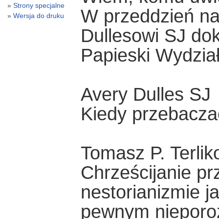
Strony specjalne
W przeddzień na
Wersja do druku
Dullesowi SJ dok
Papieski Wydzia
Avery Dulles SJ
Kiedy przebacza
Tomasz P. Terlik
Chrześcijanie prz
nestorianizmie j
pewnym nieporoz