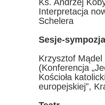
Ks. Andrzej Koby
Interpretacja no
Schelera
Sesje-sympozj
Krzysztof Mądel 
(Konferencja „J
Kościoła katolick
europejskiej”, K