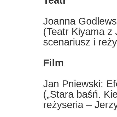
Teatr
Joanna Godlews
(Teatr Kiyama z 
scenariusz i reży
Film
Jan Pniewski: Ef
(„Stara baśń. Ki
reżyseria – Jerz