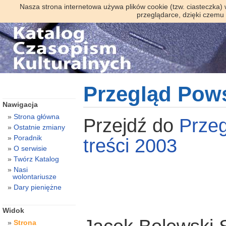
Nasza strona internetowa używa plików cookie (tzw. ciasteczka)
przeglądarce, dzięki czemu
Przegląd Pow
Nawigacja
Strona główna
Przejdź do
Prze
Ostatnie zmiany
Poradnik
treści 2003
O serwisie
Twórz Katalog
Nasi
wolontariusze
Dary pieniężne
Widok
Strona