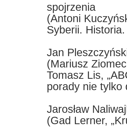
spojrzenia
(Antoni Kuczyński
Syberii. Histori
Jan Pleszczyński
(Mariusz Ziomeck
Tomasz Lis, „AB
porady nie tylko
Jarosław Naliwa
(Gad Lerner, „Kru