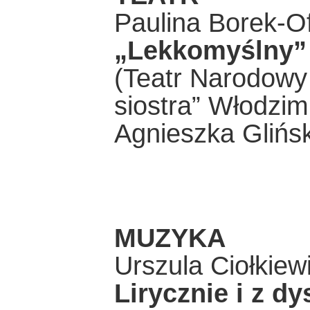
Paulina Borek-Of
„Lekkomyślny”
(Teatr Narodowy
siostra” Włodzim
Agnieszka Glińs
MUZYKA
Urszula Ciołkiew
Lirycznie i z d