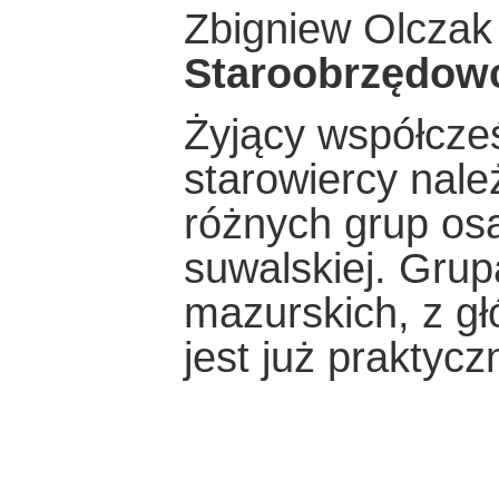
Zbigniew Olczak
Staroobrzędow
Żyjący współcze
starowiercy nale
różnych grup osa
suwalskiej. Gru
mazurskich, z g
jest już praktyc