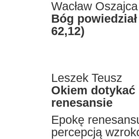
Wacław Oszajca
Bóg powiedział 
62,12)
Leszek Teusz
Okiem dotykać 
renesansie
Epokę renesansu
percepcją wzrok