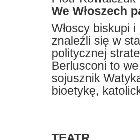
We Włoszech pa
Włoscy biskupi i 
znaleźli się w st
politycznej strate
Berlusconi to w
sojusznik Watyka
bioetykę, katolick
TEATR