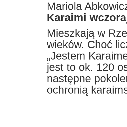
Mariola Abkowic
Karaimi wczoraj
Mieszkają w Rze
wieków. Choć li
„Jestem Karaimem
jest to ok. 120 o
następne pokole
ochronią karaims