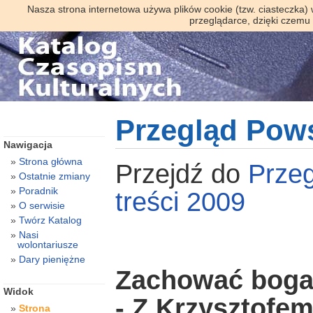
Nasza strona internetowa używa plików cookie (tzw. ciasteczka)
przeglądarce, dzięki czemu
Przegląd Pow
Nawigacja
Strona główna
Przejdź do
Prze
Ostatnie zmiany
Poradnik
treści 2009
O serwisie
Twórz Katalog
Nasi
wolontariusze
Dary pieniężne
Zachować boga
Widok
- Z Krzysztofe
Strona