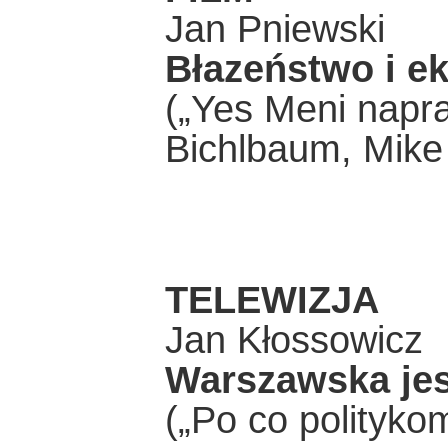
Jan Pniewski
Błazeństwo i e
(„Yes Meni napra
Bichlbaum, Mike
TELEWIZJA
Jan Kłossowicz
Warszawska je
(„Po co politykom