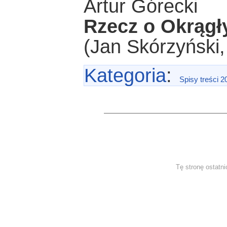
Artur Górecki
Rzecz o Okrągł
(Jan Skórzyński,
Kategoria
:
Spisy treści 2
Tę stronę ostatni