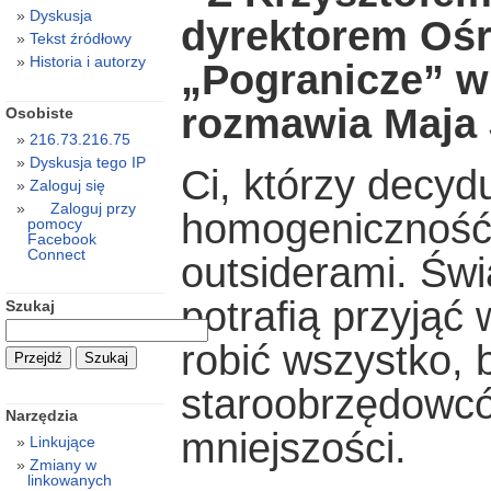
Dyskusja
dyrektorem Oś
Tekst źródłowy
Historia i autorzy
„Pogranicze” w
rozmawia Maja
Osobiste
216.73.216.75
Dyskusja tego IP
Ci, którzy decyd
Zaloguj się
Zaloguj przy
homogeniczność, 
pomocy
Facebook
Connect
outsiderami. Świ
potraﬁą przyjąć 
Szukaj
robić wszystko, 
staroobrzędowcó
Narzędzia
mniejszości.
Linkujące
Zmiany w
linkowanych