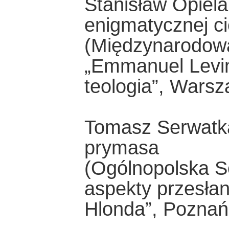
Stanisław Opiel
enigmatycznej ci
(Międzynarodow
„Emmanuel Levinas
teologia”, Wars
Tomasz Serwatka
prymasa
(Ogólnopolska 
aspekty przesłan
Hlonda”, Poznań