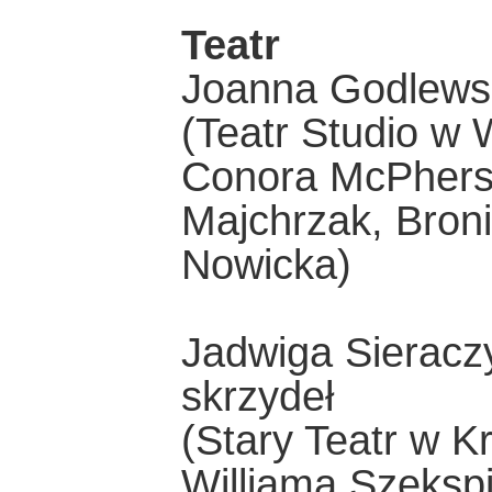
Teatr
Joanna Godlewsk
(Teatr Studio w 
Conora McPherso
Majchrzak, Bron
Nowicka)
Jadwiga Sieraczy
skrzydeł
(Stary Teatr w Kr
Williama Szekspi