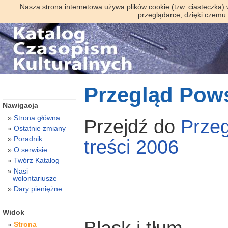
Nasza strona internetowa używa plików cookie (tzw. ciasteczka)
przeglądarce, dzięki czemu
Przegląd Pow
Nawigacja
Strona główna
Przejdź do
Prze
Ostatnie zmiany
Poradnik
treści 2006
O serwisie
Twórz Katalog
Nasi
wolontariusze
Dary pieniężne
Widok
Strona