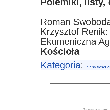
Polemiki, listy,
Roman Swoboda
Krzysztof Renik
Ekumeniczna Ag
Kościoła
Kategoria
:
Spisy treści 2
Tę stronę ostatni