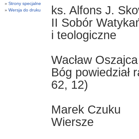
Strony specjalne
ks. Alfons J. Sk
Wersja do druku
II Sobór Watykań
i teologiczne
Wacław Oszajca
Bóg powiedział r
62, 12)
Marek Czuku
Wiersze