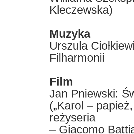
Kleczewska)
Muzyka
Urszula Ciołkiew
Filharmonii
Film
Jan Pniewski: Św
(„Karol – papież,
reżyseria
– Giacomo Batti