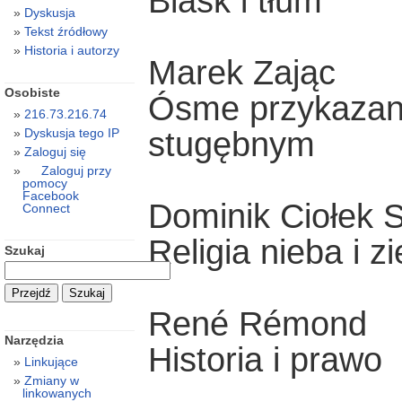
Blask i tłum
Dyskusja
Tekst źródłowy
Historia i autorzy
Marek Zając
Osobiste
Ósme przykazani
216.73.216.74
stugębnym
Dyskusja tego IP
Zaloguj się
Zaloguj przy
pomocy
Facebook
Dominik Ciołek 
Connect
Religia nieba i z
Szukaj
René Rémond
Narzędzia
Historia i prawo
Linkujące
Zmiany w
linkowanych