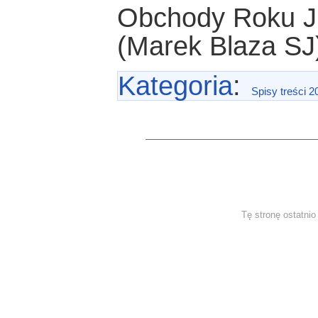
Obchody Roku J
(Marek Blaza SJ
Kategoria
:
Spisy treści 2
Tę stronę ostatni