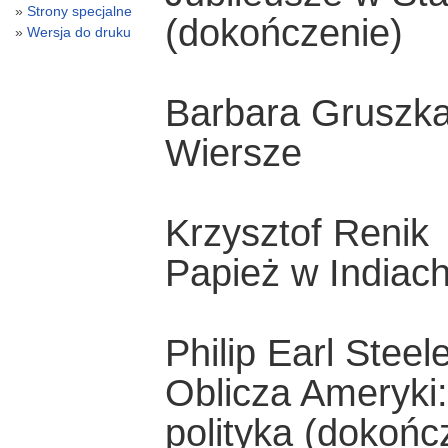
Strony specjalne
(dokończenie)
Wersja do druku
Barbara Gruszk
Wiersze
Krzysztof Renik
Papież w Indiach
Philip Earl Steel
Oblicza Ameryki:
polityka (dokońc