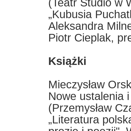
(Teatr Studio w 
„Kubusia Puchatk
Aleksandra Milne
Piotr Cieplak, p
Książki
Mieczysław Orsk
Nowe ustalenia i
(Przemysław Czapl
„Literatura pols