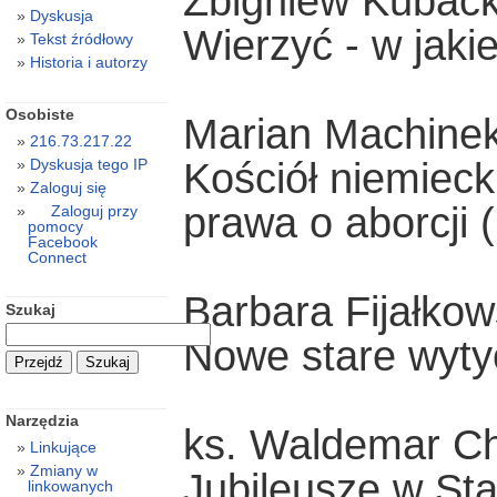
Zbigniew Kuback
Dyskusja
Wierzyć - w jak
Tekst źródłowy
Historia i autorzy
Osobiste
Marian Machine
216.73.217.22
Kościół niemiecki
Dyskusja tego IP
Zaloguj się
prawa o aborcji (
Zaloguj przy
pomocy
Facebook
Connect
Barbara Fijałko
Szukaj
Nowe stare wyt
Narzędzia
ks. Waldemar Ch
Linkujące
Zmiany w
Jubileusze w St
linkowanych