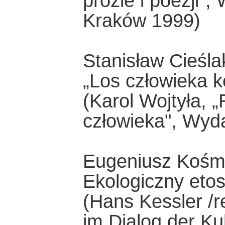
prozie i poezji",
Kraków 1999)
Stanisław Cieśla
„Los człowieka k
(Karol Wojtyła, 
człowieka", Wy
Eugeniusz Kośmi
Ekologiczny eto
(Hans Kessler /r
im Dialog der Ku