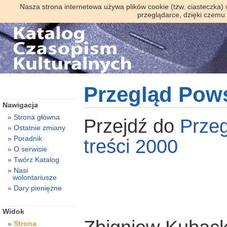
Nasza strona internetowa używa plików cookie (tzw. ciasteczka)
przeglądarce, dzięki czemu
Przegląd Pow
Nawigacja
Strona główna
Przejdź do
Prze
Ostatnie zmiany
Poradnik
treści 2000
O serwisie
Twórz Katalog
Nasi
wolontariusze
Dary pieniężne
Widok
Strona