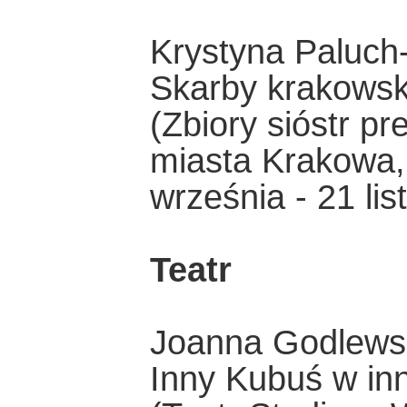
Krystyna Paluch-
Skarby krakowski
(Zbiory sióstr p
miasta Krakowa, 
września - 21 li
Teatr
Joanna Godlews
Inny Kubuś w in