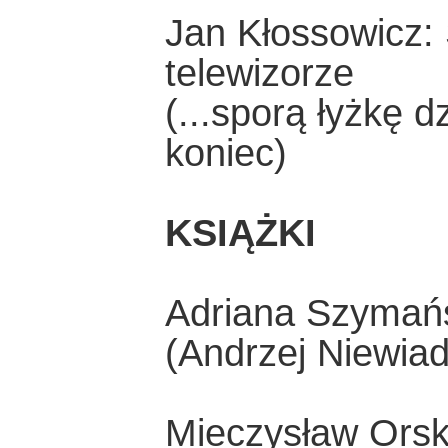
Jan Kłossowicz: 
telewizorze
(...sporą łyżkę 
koniec)
KSIĄŻKI
Adriana Szymańs
(Andrzej Niewiad
Mieczysław Orsk