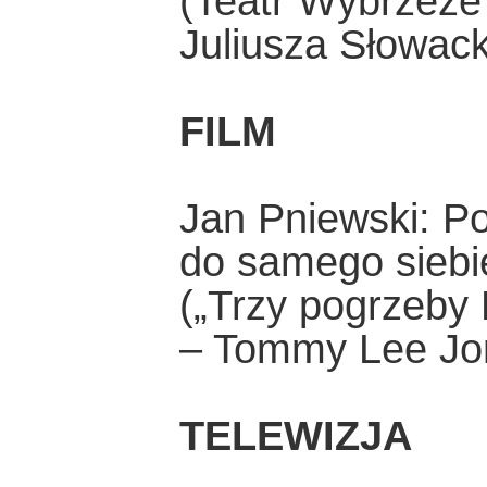
(Teatr Wybrzeże
Juliusza Słowack
FILM
Jan Pniewski: P
do samego siebi
(„Trzy pogrzeby 
– Tommy Lee Jo
TELEWIZJA