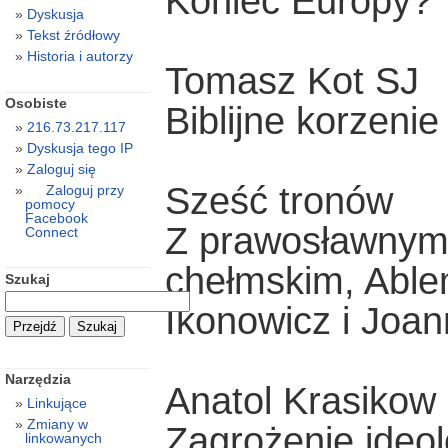
Koniec Europy?
Dyskusja
Tekst źródłowy
Historia i autorzy
Tomasz Kot SJ
Osobiste
Biblijne korzeni
216.73.217.117
Dyskusja tego IP
Zaloguj się
Sześć tronów
Zaloguj przy
pomocy
Facebook
Z prawosławnym 
Connect
chełmskim, Able
Szukaj
Ikonowicz i Joan
Narzędzia
Anatol Krasikow
Linkujące
Zmiany w
Zagrożenie ideol
linkowanych