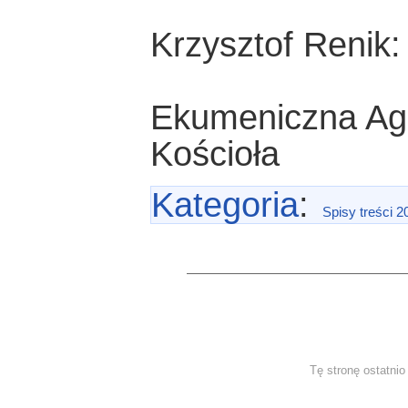
Krzysztof Renik:
Ekumeniczna Age
Kościoła
Kategoria
:
Spisy treści 2
Tę stronę ostatni