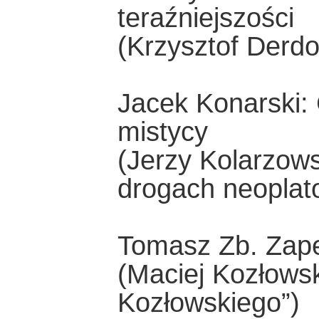
teraźniejszości
(Krzysztof Derdo
Jacek Konarski: 
mistycy
(Jerzy Kolarzowsk
drogach neoplat
Tomasz Zb. Zaper
(Maciej Kozłows
Kozłowskiego”)