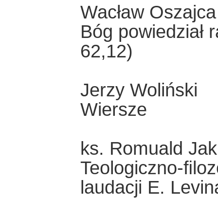
Wacław Oszajca
Bóg powiedział r
62,12)
Jerzy Woliński
Wiersze
ks. Romuald Jak
Teologiczno-ﬁloz
laudacji E. Levi