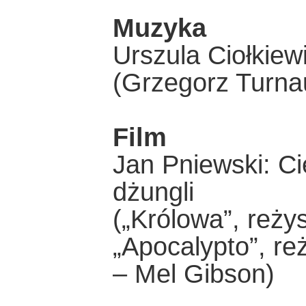
Muzyka
Urszula Ciołkie
(Grzegorz Turnau
Film
Jan Pniewski: Ci
dżungli
(„Królowa”, reży
„Apocalypto”, re
– Mel Gibson)