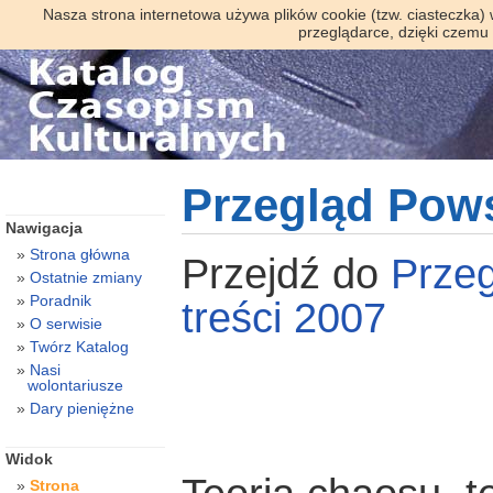
Nasza strona internetowa używa plików cookie (tzw. ciasteczka)
przeglądarce, dzięki czemu
Przegląd Pow
Nawigacja
Strona główna
Przejdź do
Prze
Ostatnie zmiany
Poradnik
treści 2007
O serwisie
Twórz Katalog
Nasi
wolontariusze
Dary pieniężne
Widok
Strona