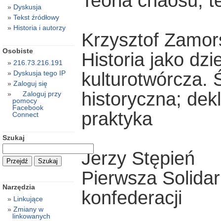
Teoria chaosu, te
Dyskusja
Tekst źródłowy
Historia i autorzy
Krzysztof Zamor
Osobiste
Historia jako dzi
216.73.216.191
kulturotwórcza.
Dyskusja tego IP
Zaloguj się
historyczna; dek
Zaloguj przy
pomocy
Facebook
praktyka
Connect
Szukaj
Jerzy Stępień
Pierwsza Solidar
Narzędzia
konfederacji
Linkujące
Zmiany w
linkowanych