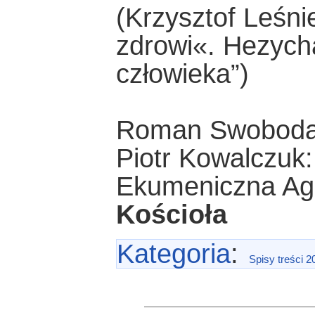
(Krzysztof Leśni
zdrowi«. Hezych
człowieka”)
Roman Swoboda
Piotr Kowalczuk
Ekumeniczna Ag
Kościoła
Kategoria
:
Spisy treści 2