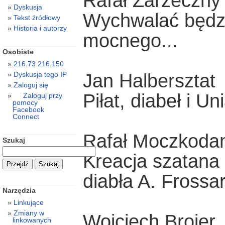
Rafał Zarzeczny 
Dyskusja
Wychwalać będz
Tekst źródłowy
Historia i autorzy
mocnego...
Osobiste
216.73.216.150
Jan Halbersztat
Dyskusja tego IP
Zaloguj się
Piłat, diabeł i U
Zaloguj przy
pomocy
Facebook
Connect
Rafał Moczkoda
Szukaj
Kreacja szatana w
diabła A. Frossa
Narzędzia
Linkujące
Zmiany w
Wojciech Brojer
linkowanych