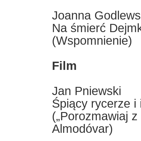
Joanna Godlews
Na śmierć Dejm
(Wspomnienie)
Film
Jan Pniewski
Śpiący rycerze i
(„Porozmawiaj z 
Almodóvar)