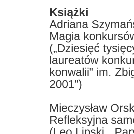
Książki
Adriana Szymań
Magia konkursó
(„Dziesięć tysięc
laureatów konkur
konwalii" im. Zb
2001")
Mieczysław Orsk
Refleksyjna sam
(Leo Lipski, „Par