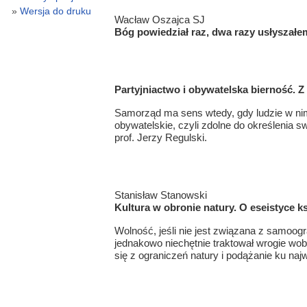
Wersja do druku
Wacław Oszajca SJ
Bóg powiedział raz, dwa razy usłyszałem
Partyjniactwo i obywatelska bierność. 
Samorząd ma sens wtedy, gdy ludzie w nim 
obywatelskie, czyli zdolne do określenia sw
prof. Jerzy Regulski.
Stanisław Stanowski
Kultura w obronie natury. O eseistyce k
Wolność, jeśli nie jest związana z samoo
jednakowo niechętnie traktował wrogie wobe
się z ograniczeń natury i podążanie ku na