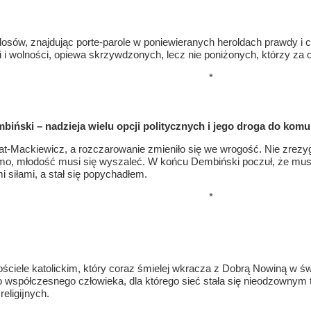
sów, znajdując porte-parole w poniewieranych heroldach prawdy i cn
i i wolności, opiewa skrzywdzonych, lecz nie poniżonych, którzy za
*
biński – nadzieja wielu opcji politycznych i jego droga do kom
t-Mackiewicz, a rozczarowanie zmieniło się we wrogość. Nie zrezyg
omo, młodość musi się wyszaleć. W końcu Dembiński poczuł, że mus
i siłami, a stał się popychadłem.
*
Kościele katolickim, który coraz śmielej wkracza z Dobrą Nowiną w świ
o współczesnego człowieka, dla którego sieć stała się nieodzownym
religĳnych.