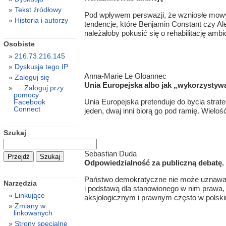
Tekst źródłowy
Pod wpływem perswazji, że wzniosłe mowy po
Historia i autorzy
tendencje, które Benjamin Constant czy Ale
należałoby pokusić się o rehabilitację ambi
Osobiste
216.73.216.145
Dyskusja tego IP
Anna-Marie Le Gloannec
Zaloguj się
Unia Europejska albo jak „wykorzystyw
Zaloguj przy
pomocy
Unia Europejska pretenduje do bycia strate
Facebook
Connect
jeden, dwaj inni biorą go pod ramię. Wiel
Szukaj
Sebastian Duda
Odpowiedzialność za publiczną debatę. 
Państwo demokratyczne nie może uznawać ża
Narzędzia
i podstawą dla stanowionego w nim prawa,
Linkujące
aksjologicznym i prawnym często w polskim
Zmiany w
linkowanych
Strony specjalne