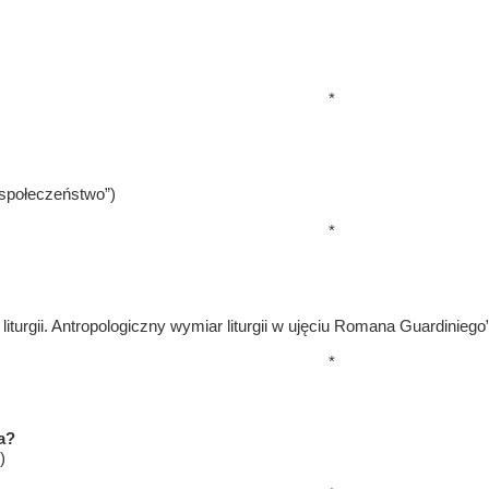
*
 społeczeństwo”)
*
iturgii. Antropologiczny wymiar liturgii w ujęciu Romana Guardiniego
*
a?
)