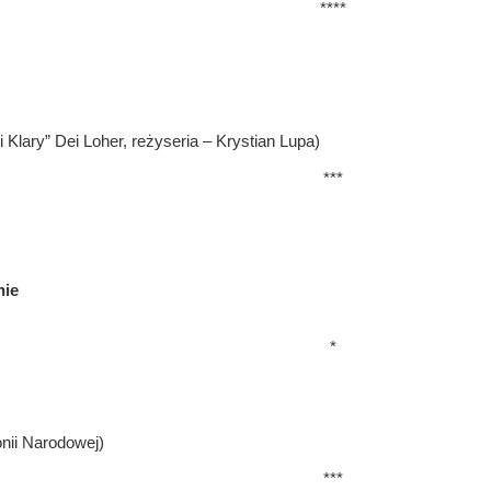
****
Klary” Dei Loher, reżyseria – Krystian Lupa)
***
nie
*
nii Narodowej)
***