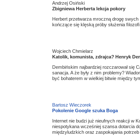
Andrzej Osiński
Zbigniewa Herberta lekcja pokory
Herbert przetwarza mroczną drogę swych lo
kończące się klęską próby służenia ﬁlozoﬁ
Wojciech Chmielarz
Katolik, komunista, zdrajca? Henryk Dem
Dembińskim najbardziej rozczarował się Ca
sanacja. A że były z nim problemy? Wiad
być bohaterem w wielkiej bitwie między tym
Bartosz Wieczorek
Pokolenie Google szuka Boga
Internet nie budzi już nieufnych reakcji w 
niespotykana wcześniej szansa dotarcia d
międzyludzkich oraz zaspokajania potrzeb 