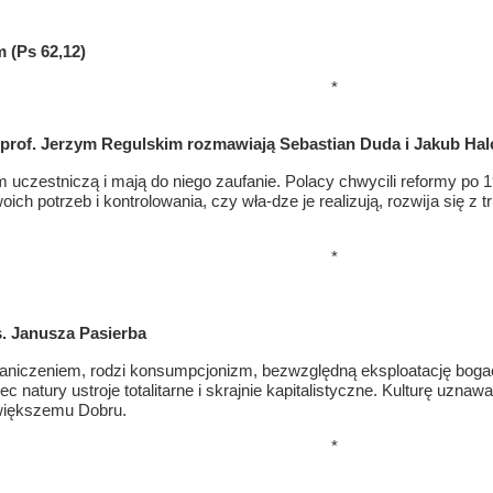
 (Ps 62,12)
*
Z prof. Jerzym Regulskim rozmawiają Sebastian Duda i Jakub Ha
uczestniczą i mają do niego zaufanie. Polacy chwycili reformy po 19
oich potrzeb i kontrolowania, czy wła-dze je realizują, rozwĳa się z 
*
s. Janusza Pasierba
graniczeniem, rodzi konsumpcjonizm, bezwzględną eksploatację bogac
c natury ustroje totalitarne i skrajnie kapitalistyczne. Kulturę uzn
jwiększemu Dobru.
*