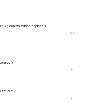
sztukę bardzo trudno napisać")
***
zonego”)
*
i śmierć”)
*