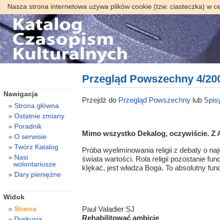
Nasza strona internetowa używa plików cookie (tzw. ciasteczka) w c
Przegląd Powszechny 4/20
Nawigacja
Przejdź do
Przegląd Powszechny
lub
Spisy
Strona główna
Ostatnie zmiany
Poradnik
Mimo wszystko Dekalog, oczywiście. Z
O serwisie
Twórz Katalog
Próba wyeliminowania religii z debaty o 
Nasi
świata wartości. Rola religii pozostanie f
wolontariusze
klękać, jest władza Boga. To absolutny f
Dary pieniężne
Widok
Strona
Paul Valadier SJ
Rehabilitować ambicję
Dyskusja