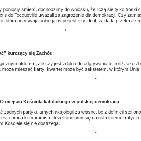
niosły śmierć, dochodzimy do wniosku, że liczą się tylko troski chw
xis de Tocqueville uważali za zagrożenie dla demokracji. Czy zamias
cji, która przyswaja sobie jakiś projekt czy ideał, zakłada przekrocz
*
ać” kurczący się Zachód
gicznym aktorem, ale czy jest zdolna do odgrywania tej roli? Jako z
ość może mieszać karty: kwartet może być sekstetem, w którym Unię r
*
O miejscu Kościoła katolickiego w polskiej demokracji
dnych partykularnych aksjologii za własne, bo z deﬁnicji stoi ono
 jest obrona kompromisu. Jeżeli godzimy się na ustrój demokratycz
 Kościele się nie dostrzega.
*