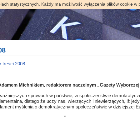
elach statystycznych. Każdy ma możliwość wyłączenia plików cookie w 
08
 treści 2008
 Adamem Michnikiem, redaktorem naczelnym „Gazety Wyborczej”
najważniejszych sprawach w państwie, w społeczeństwie demokratyczn
undamentalna, dlatego że uczy nas, wierzących i niewierzących, iż je
undament myślenia o demokratycznym społeczeństwie w dzisiejszej 
*