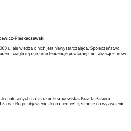
lcewicz-Pleskaczewski
89 r., ale wiedza o nich jest niewystarczająca. Społeczeństwo
trudem, ciągle są ogromne tendencje powtórnej centralizacji – mówi
tw naturalnych i zniszczenie środowiska. Ksiądz Pasierb
awał za dar Boga, objawienie Jego obecności, szansę na wyzwolenie