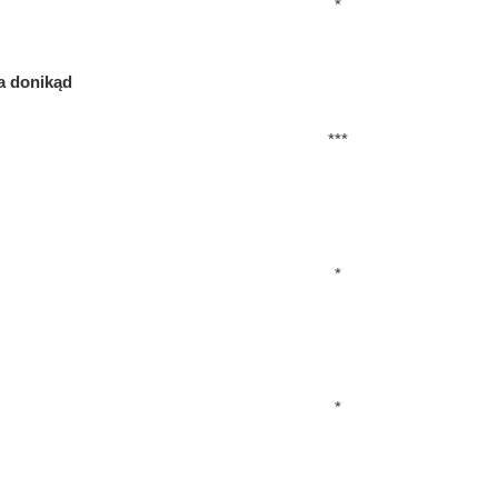
*
a donikąd
***
*
*