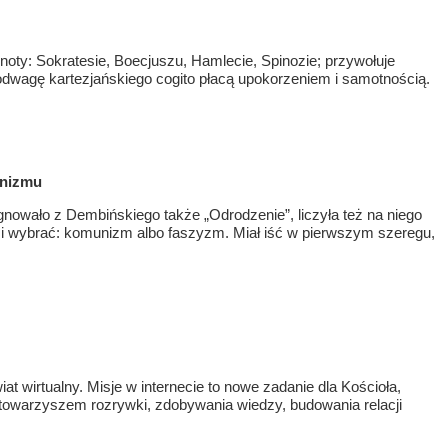
oty: Sokratesie, Boecjuszu, Hamlecie, Spinozie; przywołuje
 odwagę kartezjańskiego cogito płacą upokorzeniem i samotnością.
unizmu
nowało z Dembińskiego także „Odrodzenie”, liczyła też na niego
i wybrać: komunizm albo faszyzm. Miał iść w pierwszym szeregu,
at wirtualny. Misje w internecie to nowe zadanie dla Kościoła,
 towarzyszem rozrywki, zdobywania wiedzy, budowania relacji