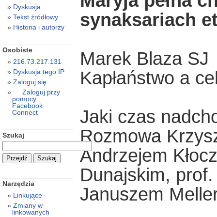
Maryja pełna c
Dyskusja
synaksariach e
Tekst źródłowy
Historia i autorzy
Osobiste
Marek Blaza SJ
216.73.217.131
Kapłaństwo a cel
Dyskusja tego IP
Zaloguj się
Zaloguj przy
pomocy
Facebook
Jaki czas nadch
Connect
Rozmowa Krzyszt
Szukaj
Andrzejem Kłocz
Dunajskim, prof.
Narzędzia
Januszem Melle
Linkujące
Zmiany w
linkowanych