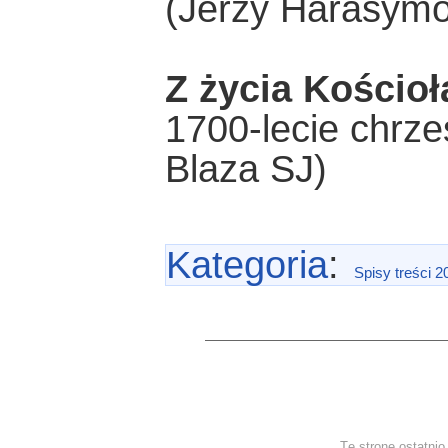
(Jerzy Harasymo
Z życia Kościoł
1700-lecie chrze
Blaza SJ)
Kategoria
:
Spisy treści 2
Tę stronę ostatni