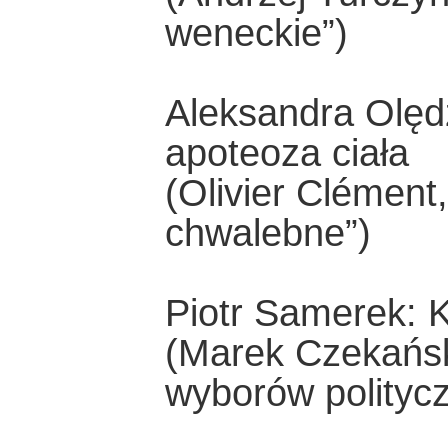
weneckie”)
Aleksandra Olę
apoteoza ciała
(Olivier Clément,
chwalebne”)
Piotr Samerek: K
(Marek Czekańsk
wyborów polityc