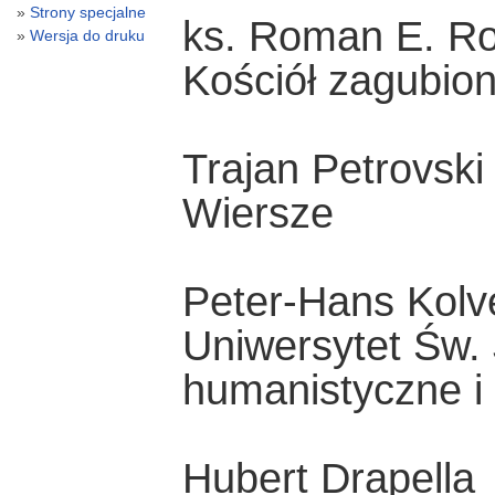
Strony specjalne
ks. Roman E. R
Wersja do druku
Kościół zagubio
Trajan Petrovski
Wiersze
Peter-Hans Kol
Uniwersytet Św.
humanistyczne i
Hubert Drapella