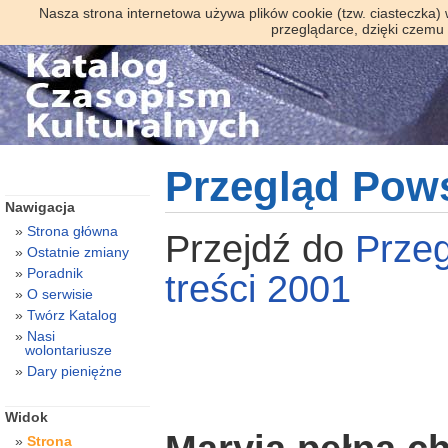
Nasza strona internetowa używa plików cookie (tzw. ciasteczka)
przeglądarce, dzięki czemu
Przegląd Pow
Nawigacja
Strona główna
Przejdź do
Prze
Ostatnie zmiany
Poradnik
treści 2001
O serwisie
Twórz Katalog
Nasi
wolontariusze
Dary pieniężne
Widok
Strona