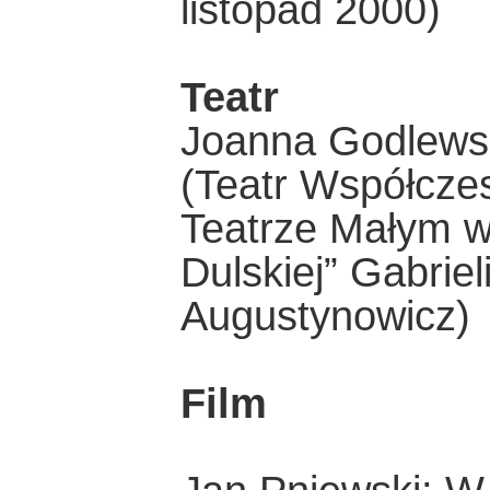
listopad 2000)
Teatr
Joanna Godlewsk
(Teatr Współcze
Teatrze Małym w
Dulskiej” Gabriel
Augustynowicz)
Film