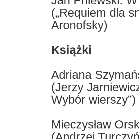
Jan Pniewski: W 
(„Requiem dla sn
Aronofsky)
Książki
Adriana Szymańs
(Jerzy Jarniewic
Wybór wierszy”)
Mieczysław Orsk
(Andrzej Turczyń