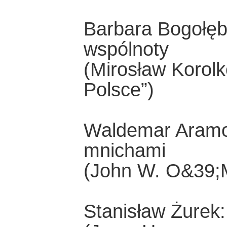
Barbara Bogołęb
wspólnoty
(Mirosław Korolko
Polsce”)
Waldemar Aramow
mnichami
(John W. O&39;Ma
Stanisław Żurek: