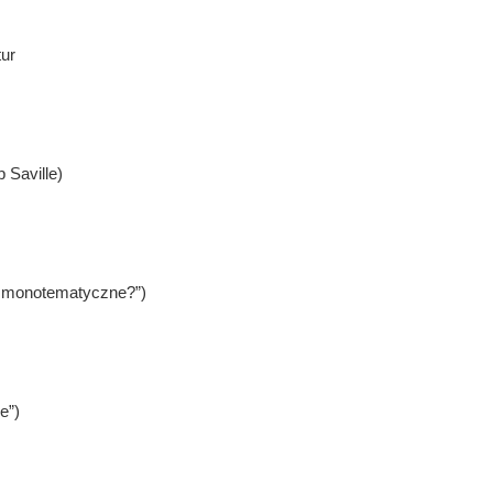
tur
 Saville)
li monotematyczne?”)
e”)