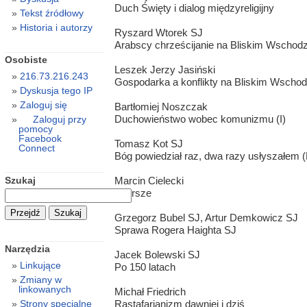
Duch Święty i dialog międzyreligijny
Tekst źródłowy
Historia i autorzy
Ryszard Wtorek SJ
Arabscy chrześcijanie na Bliskim Wschodzi
Osobiste
Leszek Jerzy Jasiński
216.73.216.243
Gospodarka a konflikty na Bliskim Wschod
Dyskusja tego IP
Zaloguj się
Bartłomiej Noszczak
Duchowieństwo wobec komunizmu (I)
Zaloguj przy
pomocy
Facebook
Tomasz Kot SJ
Connect
Bóg powiedział raz, dwa razy usłyszałem (
Szukaj
Marcin Cielecki
Wiersze
Grzegorz Bubel SJ, Artur Demkowicz SJ
Sprawa Rogera Haighta SJ
Narzędzia
Jacek Bolewski SJ
Linkujące
Po 150 latach
Zmiany w
linkowanych
Michał Friedrich
Rastafarianizm dawniej i dziś
Strony specjalne