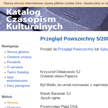
Nasza strona internetowa używa plików cookie (tzw. ciasteczka) w c
Przegląd Powszechny 5/20
Nawigacja
Przejdź do
Przegląd Powszechny
lub
Spisy
Strona główna
Ostatnie zmiany
Poradnik
O serwisie
Krzysztof Ołdakowski SJ
Twórz Katalog
Ostatnie słowo Papieża
Nasi
wolontariusze
Był Wielki, bo umiał rozmawiać z najmniej
Dary pieniężne
Marek Baraniak SJ
Widok
Języki ognia
Strona
Przemysław Plata OSA
Dyskusja