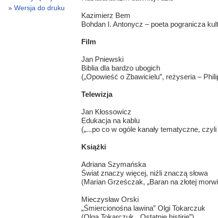
Wersja do druku
Kazimierz Bem
Bohdan I. Antonycz – poeta pogranicza kul
Film
Jan Pniewski
Biblia dla bardzo ubogich
(„Opowieść o Zbawicielu”, reżyseria – Philip
Telewizja
Jan Kłossowicz
Edukacja na kablu
(„...po co w ogóle kanały tematyczne, czy
Książki
Adriana Szymańska
Świat znaczy więcej, niźli znaczą słowa
(Marian Grześczak, „Baran na złotej morwi
Mieczysław Orski
„Śmiercionośna lawina” Olgi Tokarczuk
(Olga Tokarczuk, „Ostatnie histirie”)