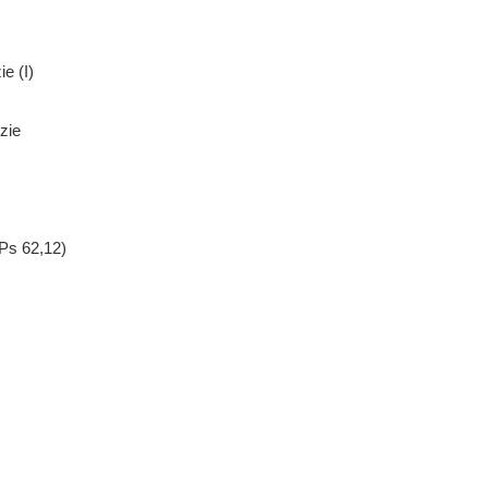
e (I)
zie
Ps 62,12)