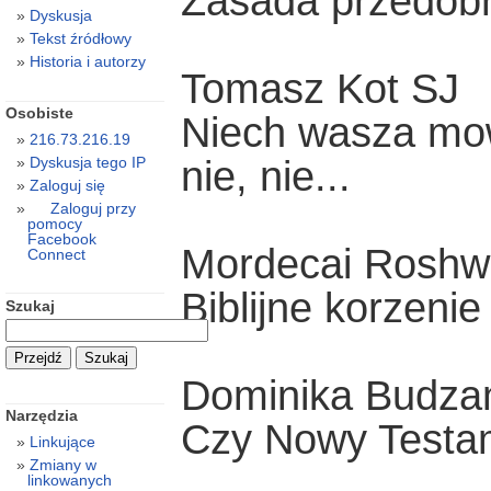
Zasada przedobr
Dyskusja
Tekst źródłowy
Historia i autorzy
Tomasz Kot SJ
Osobiste
Niech wasza mow
216.73.216.19
nie, nie...
Dyskusja tego IP
Zaloguj się
Zaloguj przy
pomocy
Facebook
Mordecai Roshw
Connect
Biblijne korzeni
Szukaj
Dominika Budza
Narzędzia
Czy Nowy Testam
Linkujące
Zmiany w
linkowanych