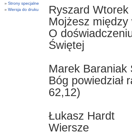
Strony specjalne
Ryszard Wtorek
Wersja do druku
Mojżesz między 
O doświadczeniu
Świętej
Marek Baraniak
Bóg powiedział r
62,12)
Łukasz Hardt
Wiersze