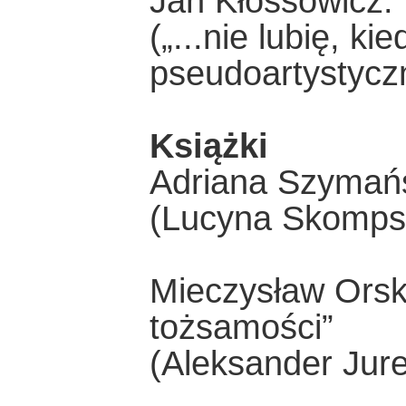
Jan Kłossowicz: 
(„...nie lubię, ki
pseudoartystycz
Książki
Adriana Szymańs
(Lucyna Skompsk
Mieczysław Orsk
tożsamości”
(Aleksander Jurew