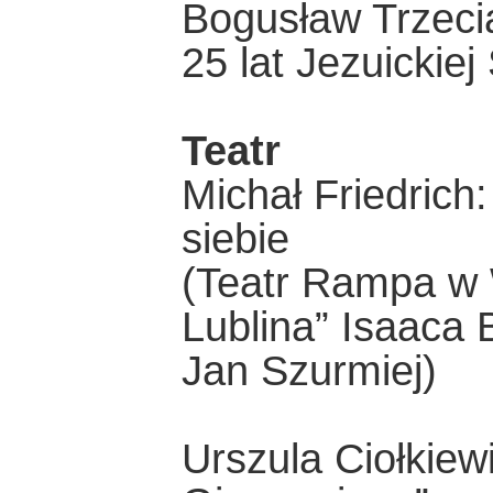
Bogusław Trzeci
25 lat Jezuicki
Teatr
Michał Friedric
siebie
(Teatr Rampa w 
Lublina” Isaaca 
Jan Szurmiej)
Urszula Ciołkie