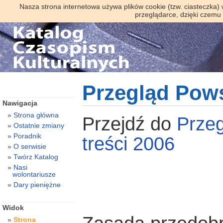
Nasza strona internetowa używa plików cookie (tzw. ciasteczka)
przeglądarce, dzięki czemu
Przegląd Pow
Nawigacja
Strona główna
Przejdź do
Prze
Ostatnie zmiany
Poradnik
treści 2006
O serwisie
Twórz Katalog
Nasi
wolontariusze
Dary pieniężne
Widok
Strona