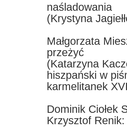
naśladowania
(Krystyna Jagieł
Małgorzata Mie
przeżyć
(Katarzyna Kaczo
hiszpański w piś
karmelitanek XVII
Dominik Ciołek 
Krzysztof Renik