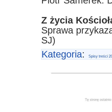
Piotr Samerek: D
Z życia Kościoł
Sprawa przykaza
SJ)
Kategoria
:
Spisy treści 2
Tę stronę ostatni