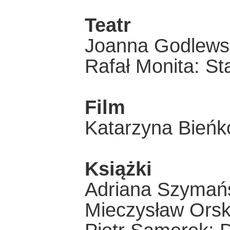
Teatr
Joanna Godlews
Rafał Monita: St
Film
Katarzyna Bieńk
Książki
Adriana Szymańsk
Mieczysław Orsk