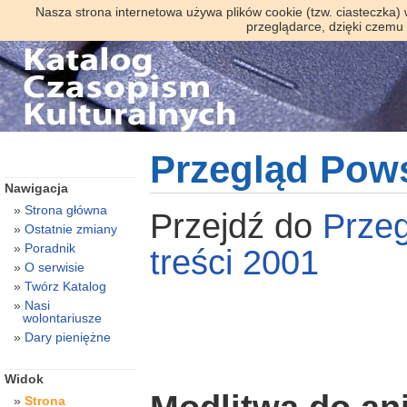
Nasza strona internetowa używa plików cookie (tzw. ciasteczka)
przeglądarce, dzięki czemu
Przegląd Pow
Nawigacja
Strona główna
Przejdź do
Prze
Ostatnie zmiany
Poradnik
treści 2001
O serwisie
Twórz Katalog
Nasi
wolontariusze
Dary pieniężne
Widok
Strona