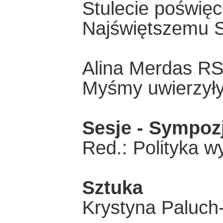
Stulecie poświęc
Najświętszemu 
Alina Merdas R
Myśmy uwierzył
Sesje - Sympoz
Red.: Polityka w
Sztuka
Krystyna Paluch-