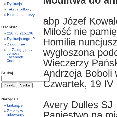
Modlitwa do ani
Dyskusja
Tekst źródłowy
Historia i autorzy
abp Józef Kowal
Osobiste
Miłość nie pamię
216.73.216.196
Homilia nuncjusz
Dyskusja tego IP
Zaloguj się
wygłoszona pod
Zaloguj przy
pomocy
Facebook
Wieczerzy Pańsk
Connect
Andrzeja Boboli
Szukaj
Czwartek, 19 IV 
Narzędzia
Avery Dulles SJ
Linkujące
Zmiany w
Papiestwo na mi
linkowanych