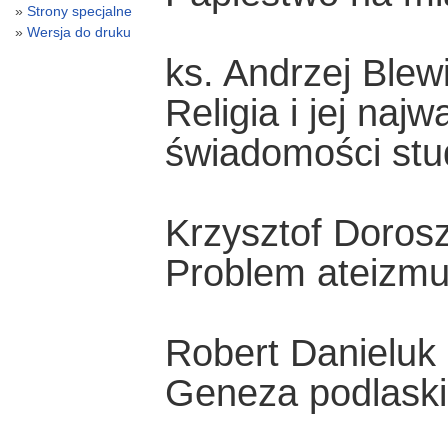
Strony specjalne
Wersja do druku
ks. Andrzej Blew
Religia i jej na
świadomości st
Krzysztof Doros
Problem ateizmu
Robert Danieluk
Geneza podlaskie