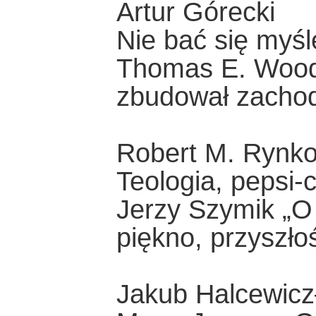
Artur Górecki
Nie bać się myśl
Thomas E. Woods 
zbudował zachodn
Robert M. Rynk
Teologia, pepsi-co
Jerzy Szymik „O t
piękno, przyszło
Jakub Halcewicz