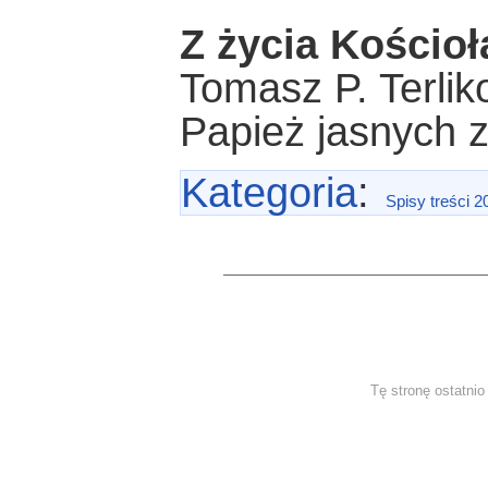
Z życia Kościoł
Tomasz P. Terlik
Papież jasnych 
Kategoria
:
Spisy treści 2
Tę stronę ostatni