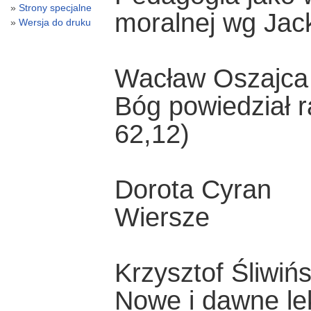
Strony specjalne
moralnej wg Jac
Wersja do druku
Wacław Oszajca
Bóg powiedział r
62,12)
Dorota Cyran
Wiersze
Krzysztof Śliwińs
Nowe i dawne le