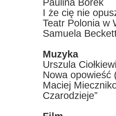
Paulina Borek
I że cię nie opu
Teatr Polonia w 
Samuela Becketta
Muzyka
Urszula Ciołkiew
Nowa opowieść (
Maciej Mieczniko
Czarodzieje”