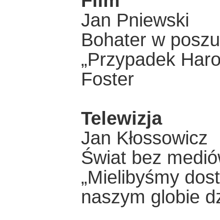
Film
Jan Pniewski
Bohater w poszu
„Przypadek Harol
Foster
Telewizja
Jan Kłossowicz
Świat bez medi
„Mielibyśmy dost
naszym globie dz