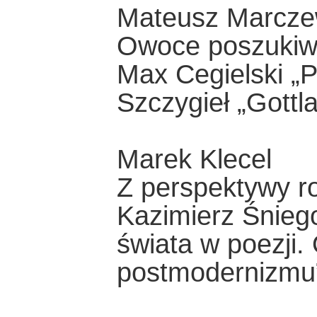
Mateusz Marcze
Owoce poszuki
Max Cegielski „P
Szczygieł „Gottl
Marek Klecel
Z perspektywy 
Kazimierz Śnieg
świata w poezji
postmodernizmu