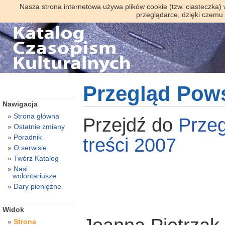
Nasza strona internetowa używa plików cookie (tzw. ciasteczka)
przeglądarce, dzięki czemu
Przegląd Pow
Nawigacja
Strona główna
Przejdź do
Prze
Ostatnie zmiany
Poradnik
treści 2007
O serwisie
Twórz Katalog
Nasi
wolontariusze
Dary pieniężne
Widok
Strona