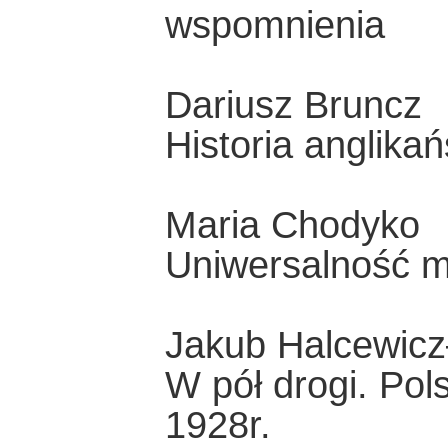
wspomnienia
Dariusz Bruncz
Historia anglika
Maria Chodyko
Uniwersalność mi
Jakub Halcewicz
W pół drogi. Po
1928r.