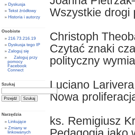
Joanna Pietrzak
Dyskusja
Wszystkie drogi
Tekst źródłowy
Historia i autorzy
Osobiste
Christoph Theob
216.73.216.19
Czytać znaki cza
Dyskusja tego IP
Zaloguj się
polityczny wymia
Zaloguj przy
pomocy
Facebook
Connect
Luciano Larivera
Szukaj
Nowa proliferacj
Narzędzia
ks. Remigiusz Kr
Linkujące
Zmiany w
Pedagogia jako wy
linkowanych