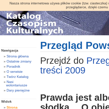
Nasza strona internetowa używa plików cookie (tzw. ciasteczka)
przeglądarce, dzięki czemu
Przegląd Pow
Nawigacja
Strona główna
Przejdź do
Prze
Ostatnie zmiany
Poradnik
treści 2009
O serwisie
Twórz Katalog
Nasi
wolontariusze
Dary pieniężne
Prawda jest alb
Widok
słodka… O obi
Strona