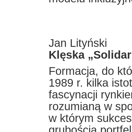
Jan Lityński
Klęska „Solida
Formacja, do któ
1989 r. kilka is
fascynacji rynki
rozumianą w spo
w którym sukces
grubością portfel