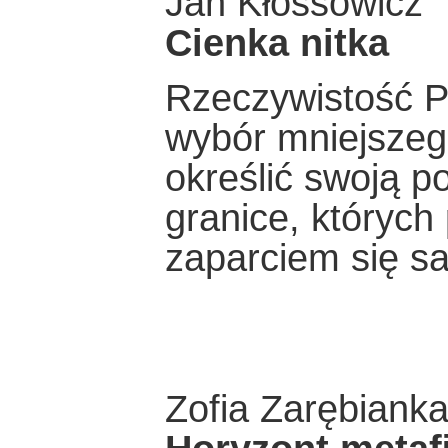
Jan Kłossowicz
Cienka nitka
Rzeczywistość P
wybór mniejszego
określić swoją 
granice, których
zaparciem się s
Zofia Zarębiank