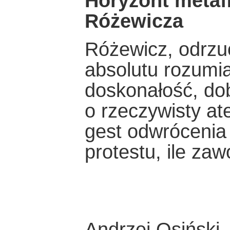
Horyzont metaﬁ
Różewicza
Różewicz, odrzu
absolutu rozumia
doskonałość, dob
o rzeczywisty at
gest odwrócenia 
protestu, ile za
Andrzej Osiński