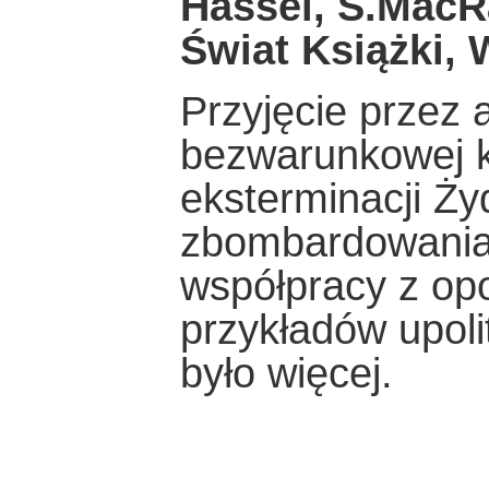
Hassel, S.MacR
Świat Książki,
Przyjęcie przez 
bezwarunkowej ka
eksterminacji Ży
zbombardowania 
współpracy z opo
przykładów upoli
było więcej.