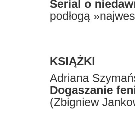
Serial o niedaw
podłogą »najwes
KSIĄŻKI
Adriana Szymań
Dogaszanie fen
(Zbigniew Jankow