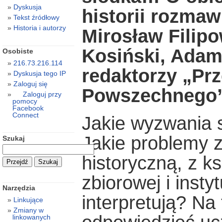
Dyskusja
historii rozmawi
Tekst źródłowy
Historia i autorzy
Mirosław Filipo
Kosiński, Adam
Osobiste
216.73.216.114
redaktorzy „Pr
Dyskusja tego IP
Zaloguj się
Powszechnego
Zaloguj przy
pomocy
Facebook
Connect
Jakie wyzwania s
Jakie problemy z
Szukaj
historyczną, z k
zbiorowej i instyt
Narzędzia
interpretują? Na 
Linkujące
Zmiany w
linkowanych