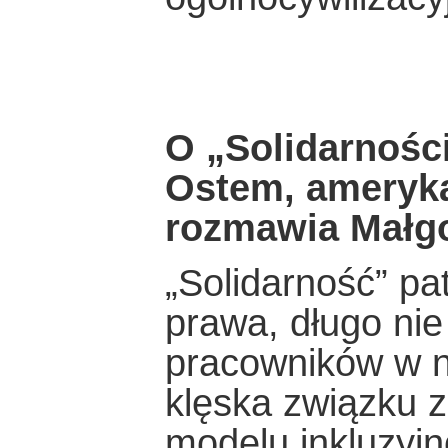
O „Solidarności
Ostem, ameryka
rozmawia Małgo
„Solidarność” patr
prawa, długo nie
pracowników w 
klęska związku 
modelu inkluzyjn