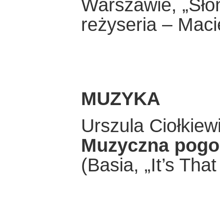
Warszawie, „Sło
reżyseria – Maci
MUZYKA
Urszula Ciołkiew
Muzyczna pogo
(Basia, „It’s That