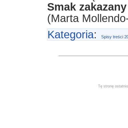
Smak zakazany
(Marta Mollendo
Kategoria
:
Spisy treści 2
Tę stronę ostatni