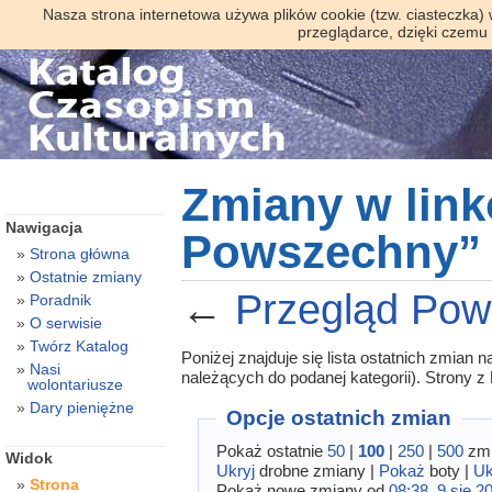
Nasza strona internetowa używa plików cookie (tzw. ciasteczka)
przeglądarce, dzięki czemu
Zmiany w lin
Nawigacja
Powszechny”
Strona główna
Ostatnie zmiany
←
Przegląd Po
Poradnik
O serwisie
Twórz Katalog
Poniżej znajduje się lista ostatnich zmian
Nasi
należących do podanej kategorii). Strony z
wolontariusze
Dary pieniężne
Opcje ostatnich zmian
Pokaż ostatnie
50
|
100
|
250
|
500
zmi
Widok
Ukryj
drobne zmiany |
Pokaż
boty |
Uk
Strona
Pokaż nowe zmiany od
08:38, 9 sie 2