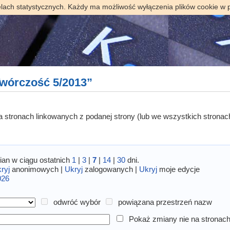
elach statystycznych. Każdy ma możliwość wyłączenia plików cookie w 
wórczość 5/2013”
 na stronach linkowanych z podanej strony (lub we wszystkich stronac
an w ciągu ostatnich
1
|
3
|
7
|
14
|
30
dni.
ryj
anonimowych |
Ukryj
zalogowanych |
Ukryj
moje edycje
026
odwróć wybór
powiązana przestrzeń nazw
Pokaż zmiany nie na stronach 