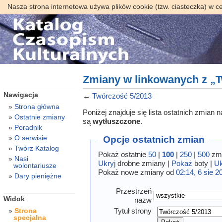
Nasza strona internetowa używa plików cookie (tzw. ciasteczka) w c
Zmiany w linkowanych z „T
Nawigacja
←
Twórczość 5/2013
Strona główna
Poniżej znajduje się lista ostatnich zmian
Ostatnie zmiany
są
wytłuszczone
.
Poradnik
O serwisie
Opcje ostatnich zmian
Twórz Katalog
Pokaż ostatnie
50
|
100
|
250
|
500
zmi
Nasi
Ukryj
drobne zmiany |
Pokaż
boty |
Uk
wolontariusze
Pokaż nowe zmiany od
02:14, 6 sie 2
Dary pieniężne
Przestrzeń
Widok
nazw
Tytuł strony
Strona
specjalna