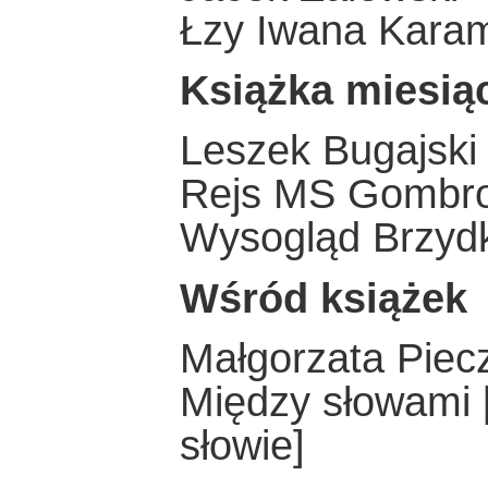
Łzy Iwana Kara
Książka miesią
Leszek Bugajski
Rejs MS Gombro
Wysogląd Brzydki
Wśród książek
Małgorzata Piec
Między słowami 
słowie]