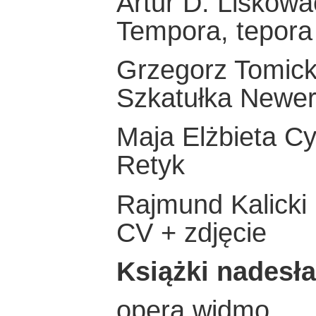
Artur D. Liskowa
Tempora, tepora
Grzegorz Tomick
Szkatułka Newer
Maja Elżbieta C
Retyk
Rajmund Kalicki
CV + zdjęcie
Książki nadesł
opera widmo