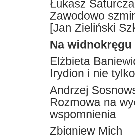
Łukasz Saturcza
Zawodowo szmin
[Jan Zieliński Sz
Na widnokręgu
Elżbieta Baniewi
Irydion i nie tylko
Andrzej Sosnows
Rozmowa na wyc
wspomnienia
Zbigniew Mich