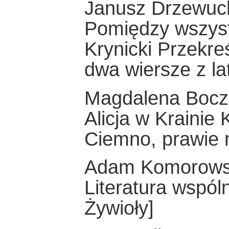
Janusz Drzewuc
Pomiędzy wszyst
Krynicki Przekre
dwa wiersze z l
Magdalena Boc
Alicja w Krainie
Ciemno, prawie 
Adam Komorows
Literatura wspól
Żywioły]