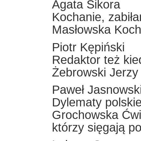
Agata Sikora
Kochanie, zabił
Masłowska Kocha
Piotr Kępiński
Redaktor też kie
Żebrowski Jerzy 
Paweł Jasnowsk
Dylematy polskie
Grochowska Ćwic
którzy sięgają p