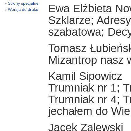
Strony specjalne
Ewa Elżbieta N
Wersja do druku
Szklarze; Adres
szabatowa; Decy
Tomasz Łubieńsk
Mizantrop nasz 
Kamil Sipowicz
Trumniak nr 1; T
Trumniak nr 4; T
jechałem do Wiel
Jacek Zalewski