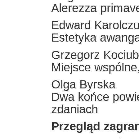
Alerezza primave
Edward Karolcz
Estetyka awanga
Grzegorz Kociu
Miejsce wspólne
Olga Byrska
Dwa końce powie
zdaniach
Przegląd zagra