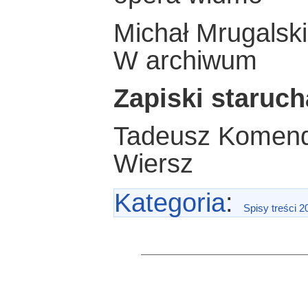
Michał Mrugalski
W archiwum
Zapiski staruch
Tadeusz Komen
Wiersz
Kategoria
:
Spisy treści 2