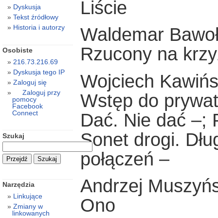
Liście
Dyskusja
Tekst źródłowy
Historia i autorzy
Waldemar Bawo
Rzucony na krzy
Osobiste
216.73.216.69
Dyskusja tego IP
Wojciech Kawińs
Zaloguj się
Zaloguj przy
Wstęp do prywat
pomocy
Facebook
Connect
Dać. Nie dać –; 
Sonet drogi. Dług
Szukaj
połączeń –
Andrzej Muszyńs
Narzędzia
Linkujące
Ono
Zmiany w
linkowanych