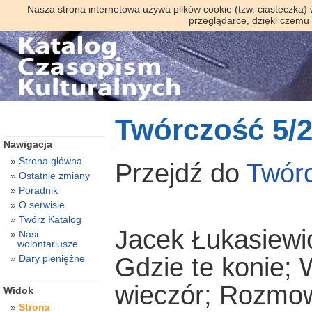
Nasza strona internetowa używa plików cookie (tzw. ciasteczka)
przeglądarce, dzięki czemu
Twórczość 5/
Nawigacja
Strona główna
Przejdź do
Twór
Ostatnie zmiany
Poradnik
O serwisie
Twórz Katalog
Jacek Łukasiewi
Nasi
wolontariusze
Dary pieniężne
Gdzie te konie;
wieczór; Rozmowa
Widok
Strona