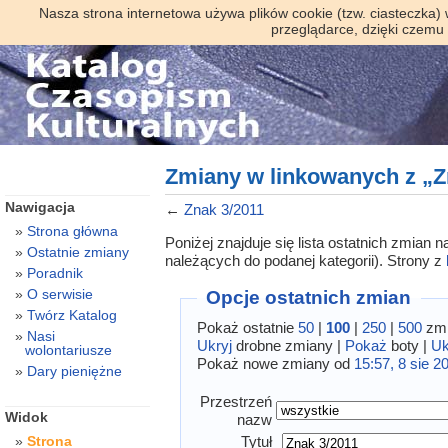
Nasza strona internetowa używa plików cookie (tzw. ciasteczka)
przeglądarce, dzięki czemu
Zmiany w linkowanych z „Z
Nawigacja
←
Znak 3/2011
Strona główna
Poniżej znajduje się lista ostatnich zmian
Ostatnie zmiany
należących do podanej kategorii). Strony z
Poradnik
O serwisie
Opcje ostatnich zmian
Twórz Katalog
Pokaż ostatnie
50
|
100
|
250
|
500
zmi
Nasi
Ukryj
drobne zmiany |
Pokaż
boty |
Uk
wolontariusze
Pokaż nowe zmiany od
15:57, 8 sie 2
Dary pieniężne
Przestrzeń
Widok
nazw
Tytuł
Strona