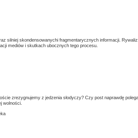
oraz silniej skondensowanychi fragmentarycznych informacji. Rywali
acji mediów i skutkach ubocznych tego procesu.
Poście zrezygnujemy z jedzenia słodyczy? Czy post naprawdę polega
j wolności.
eka