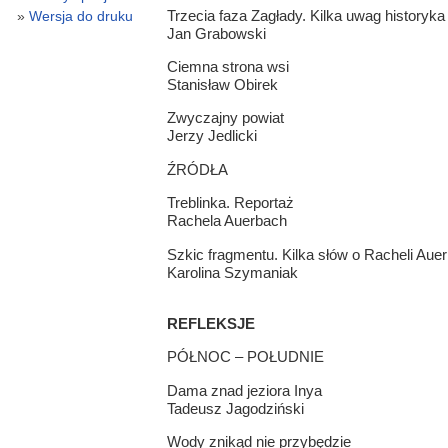
Trzecia faza Zagłady. Kilka uwag historyka
Wersja do druku
Jan Grabowski
Ciemna strona wsi
Stanisław Obirek
Zwyczajny powiat
Jerzy Jedlicki
ŹRÓDŁA
Treblinka. Reportaż
Rachela Auerbach
Szkic fragmentu. Kilka słów o Racheli Aue
Karolina Szymaniak
REFLEKSJE
PÓŁNOC – POŁUDNIE
Dama znad jeziora Inya
Tadeusz Jagodziński
Wody znikąd nie przybędzie