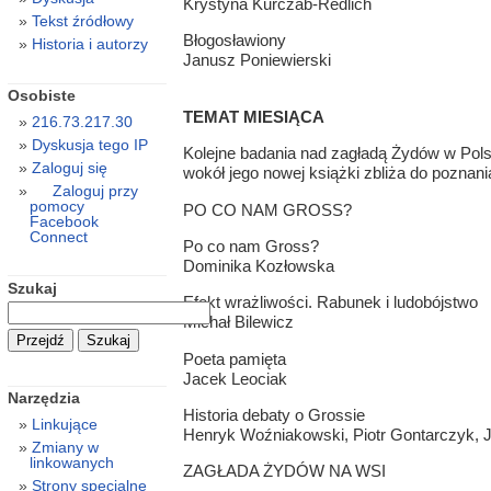
Krystyna Kurczab-Redlich
Tekst źródłowy
Błogosławiony
Historia i autorzy
Janusz Poniewierski
Osobiste
TEMAT MIESIĄCA
216.73.217.30
Dyskusja tego IP
Kolejne badania nad zagładą Żydów w Pol
Zaloguj się
wokół jego nowej książki zbliża do poznan
Zaloguj przy
pomocy
PO CO NAM GROSS?
Facebook
Connect
Po co nam Gross?
Dominika Kozłowska
Szukaj
Efekt wrażliwości. Rabunek i ludobójstwo
Michał Bilewicz
Poeta pamięta
Jacek Leociak
Narzędzia
Historia debaty o Grossie
Linkujące
Henryk Woźniakowski, Piotr Gontarczyk, J
Zmiany w
linkowanych
ZAGŁADA ŻYDÓW NA WSI
Strony specjalne