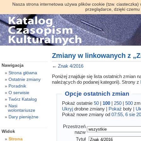
Nasza strona internetowa używa plików cookie (tzw. ciasteczka)
przeglądarce, dzięki czemu
Zmiany w linkowanych z „Z
Nawigacja
←
Znak 4/2016
Strona główna
Poniżej znajduje się lista ostatnich zmian
Ostatnie zmiany
należących do podanej kategorii). Strony z
Poradnik
O serwisie
Opcje ostatnich zmian
Twórz Katalog
Pokaż ostatnie
50
|
100
|
250
|
500
zmi
Nasi
Ukryj
drobne zmiany |
Pokaż
boty |
Uk
wolontariusze
Pokaż nowe zmiany od
07:55, 6 sie 2
Dary pieniężne
Przestrzeń
Widok
nazw
Tytuł
Strona