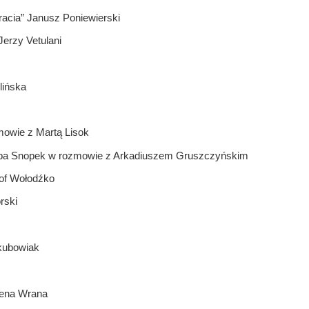
 bracia” Janusz Poniewierski
Jerzy Vetulani
lińska
mowie z Martą Lisok
Kuba Snopek w rozmowie z Arkadiuszem Gruszczyńskim
tof Wołodźko
rski
kubowiak
lena Wrana