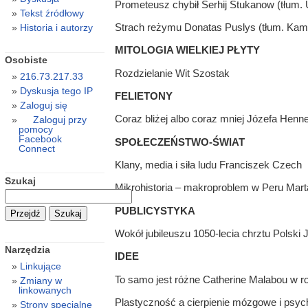
Prometeusz chybił Serhij Stukanow (tłum. 
Tekst źródłowy
Strach reżymu Donatas Puslys (tłum. Kami
Historia i autorzy
MITOLOGIA WIELKIEJ PŁYTY
Osobiste
Rozdzielanie Wit Szostak
216.73.217.33
Dyskusja tego IP
FELIETONY
Zaloguj się
Coraz bliżej albo coraz mniej Józefa Henn
Zaloguj przy
pomocy
Facebook
SPOŁECZEŃSTWO-ŚWIAT
Connect
Klany, media i siła ludu Franciszek Czech
Szukaj
Mikrohistoria – makroproblem w Peru Mart
PUBLICYSTYKA
Wokół jubileuszu 1050-lecia chrztu Polski
Narzędzia
IDEE
Linkujące
To samo jest różne Catherine Malabou w r
Zmiany w
linkowanych
Plastyczność a cierpienie mózgowe i psyc
Strony specjalne