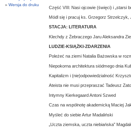
Wersja do druku
Część VIII: Nasi ojcowie (święci) i „starsi
Módl się i pracuj ks. Grzegorz Strzelczyk, 
STACJA: LITERATURA
Klechdy z Żebraczego Jaru Aleksandra Zie
LUDZIE-KSIĄŻKI-ZDARZENIA
Poleżeć na ziemi Natalia Bażowska w roz
Niepokorna architektura siódmego dnia 
Kapitalizm i (nie)odpowiedzialność Krzysz
Ateista nie musi przepraszać Tadeusz Zato
Intymny Kierkegaard Antoni Szwed
Czas na wspólnotę akademicką Maciej Ja
Myśleć do siebie Artur Madaliński
„Uczta ziemska, uczta niebiańska” Magda