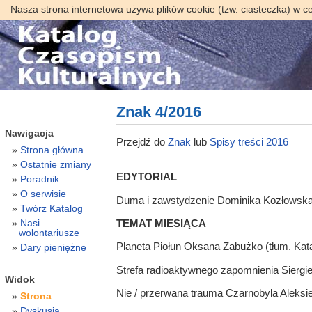
Nasza strona internetowa używa plików cookie (tzw. ciasteczka) w c
Znak 4/2016
Nawigacja
Przejdź do
Znak
lub
Spisy treści 2016
Strona główna
Ostatnie zmiany
EDYTORIAL
Poradnik
O serwisie
Duma i zawstydzenie Dominika Kozłowsk
Twórz Katalog
Nasi
TEMAT MIESIĄCA
wolontariusze
Planeta Piołun Oksana Zabużko (tłum. Kat
Dary pieniężne
Strefa radioaktywnego zapomnienia Siergie
Widok
Nie / przerwana trauma Czarnobyla Aleksie
Strona
Dyskusja