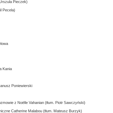
Urszula Pieczek)
l Pecela)
elowa
a Kania
 Janusz Poniewierski
ozmowie z Noëlle Vahanian (tłum. Piotr Sawczyński)
hiczne Catherine Malabou (tłum. Mateusz Burzyk)