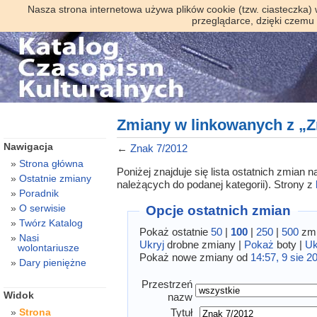
Nasza strona internetowa używa plików cookie (tzw. ciasteczka)
przeglądarce, dzięki czemu
Zmiany w linkowanych z „Z
Nawigacja
←
Znak 7/2012
Strona główna
Poniżej znajduje się lista ostatnich zmian
Ostatnie zmiany
należących do podanej kategorii). Strony z
Poradnik
O serwisie
Opcje ostatnich zmian
Twórz Katalog
Pokaż ostatnie
50
|
100
|
250
|
500
zmi
Nasi
Ukryj
drobne zmiany |
Pokaż
boty |
Uk
wolontariusze
Pokaż nowe zmiany od
14:57, 9 sie 2
Dary pieniężne
Przestrzeń
Widok
nazw
Tytuł
Strona