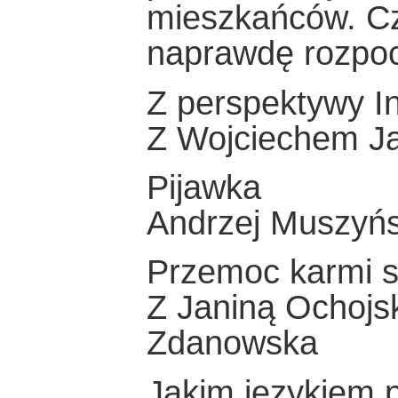
mieszkańców. Cz
naprawdę rozpoc
Z perspektywy I
Z Wojciechem Ja
Pijawka
Andrzej Muszyńs
Przemoc karmi s
Z Janiną Ochoj
Zdanowska
Jakim językiem p