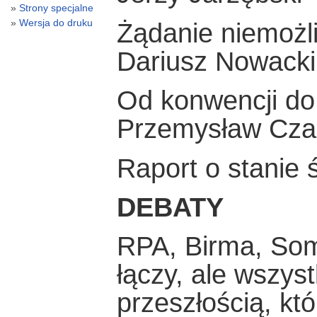
Strony specjalne
Wersja do druku
Żądanie niemożl
Dariusz Nowacki
Od konwencji do
Przemysław Czap
Raport o stanie
DEBATY
RPA, Birma, Soma
łączy, ale wszys
przeszłością, kt