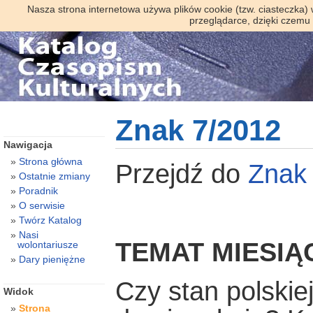
Nasza strona internetowa używa plików cookie (tzw. ciasteczka)
przeglądarce, dzięki czemu
Znak 7/2012
Nawigacja
Strona główna
Przejdź do
Znak
Ostatnie zmiany
Poradnik
O serwisie
Twórz Katalog
Nasi
TEMAT MIESIĄ
wolontariusze
Dary pieniężne
Czy stan polskie
Widok
Strona