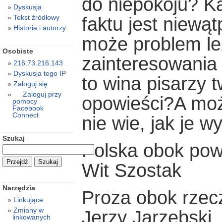
do niepokoju? Kar
Dyskusja
Tekst źródłowy
faktu jest niewąt
Historia i autorzy
może problem leż
Osobiste
zainteresowania 
216.73.216.143
Dyskusja tego IP
to wina pisarzy 
Zaloguj się
Zaloguj przy
opowieści?A moż
pomocy
Facebook
Connect
nie wie, jak je
Szukaj
Polska obok pow
Wit Szostak
Narzędzia
Proza obok rzecz
Linkujące
Zmiany w
Jerzy Jarzębski
linkowanych