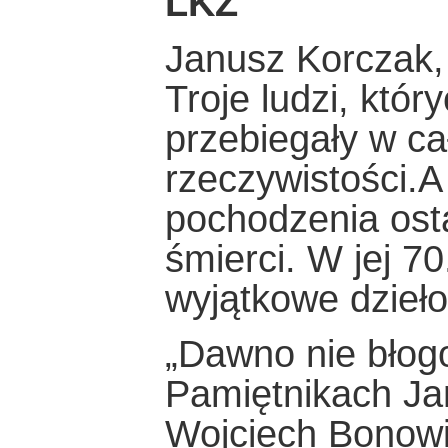
LKZ
Janusz Korczak, 
Troje ludzi, któr
przebiegały w c
rzeczywistości.
pochodzenia ost
śmierci. W jej 7
wyjątkowe dzieło
„Dawno nie błog
Pamiętnikach J
Wojciech Bonow