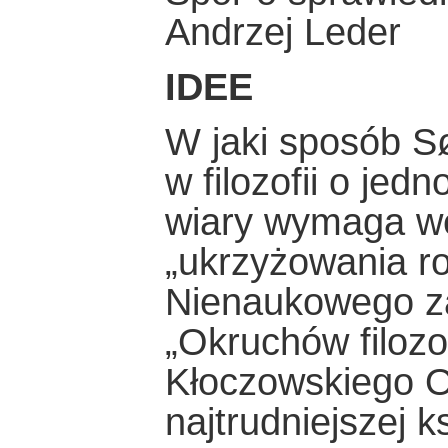
Andrzej Leder
IDEE
W jaki sposób S
w filozofii o je
wiary wymaga we
„ukrzyżowania r
Nienaukowego z
„Okruchów filozo
Kłoczowskiego O
najtrudniejszej 