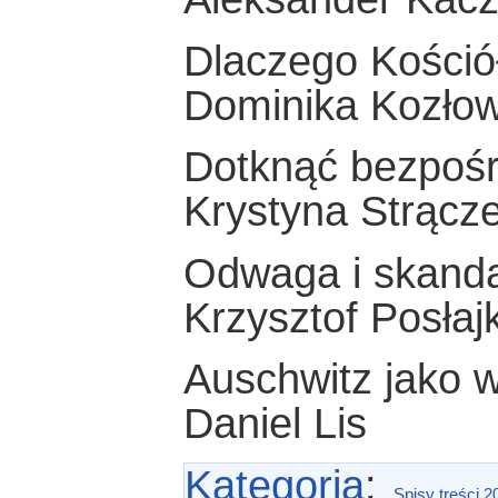
Dlaczego Kośció
Dominika Kozło
Dotknąć bezpośr
Krystyna Strącz
Odwaga i skandal
Krzysztof Posłaj
Auschwitz jako 
Daniel Lis
Kategoria
:
Spisy treści 2