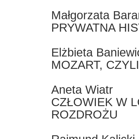
Małgorzata Bar
PRYWATNA HIS
Elżbieta Baniewi
MOZART, CZYL
Aneta Wiatr
CZŁOWIEK W L
ROZDROŻU