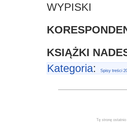
WYPISKI
KORESPONDE
KSIĄŻKI NADE
Kategoria
:
Spisy treści 2
Tę stronę ostatni