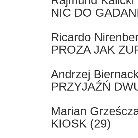
Rajmund Kalicki
NIC DO GADAN
Ricardo Nirenbe
PROZA JAK ZUPA
Andrzej Biernack
PRZYJAŹŃ DW
Marian Grześcz
KIOSK (29)