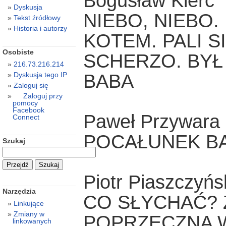
Bogusław Kierc
Dyskusja
NIEBO, NIEBO.
Tekst źródłowy
Historia i autorzy
KOTEM. PALI SI
Osobiste
SCHERZO. BYŁ 
216.73.216.214
BABA
Dyskusja tego IP
Zaloguj się
Zaloguj przy
pomocy
Facebook
Paweł Przywara
Connect
POCAŁUNEK BA
Szukaj
Piotr Piaszczyńs
Narzędzia
CO SŁYCHAĆ? 
Linkujące
Zmiany w
POPRZECZNA W
linkowanych