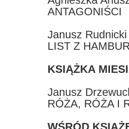
Agnieszka Anusz
ANTAGONIŚCI
Janusz Rudnicki
LIST Z HAMBUR
KSIĄŻKA MIES
Janusz Drzewuc
RÓŻA, RÓŻA I 
WŚRÓD KSIĄŻ