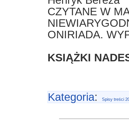
Henryk Bereza
CZYTANE W MA
NIEWIARYGODN
ONIRIADA. WYP
KSIĄŻKI NADE
Kategoria
:
Spisy treści 2