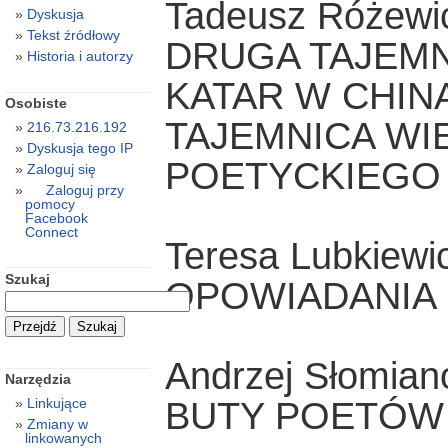
Tadeusz Różewi
Dyskusja
Tekst źródłowy
DRUGA TAJEMN
Historia i autorzy
KATAR W CHIN
Osobiste
TAJEMNICA W
216.73.216.192
Dyskusja tego IP
POETYCKIEGO
Zaloguj się
Zaloguj przy
pomocy
Facebook
Connect
Teresa Lubkiewi
Szukaj
OPOWIADANIA
Andrzej Słomian
Narzędzia
Linkujące
BUTY POETÓW (
Zmiany w
linkowanych