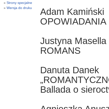
Strony specjalne
Wersja do druku
Adam Kamiński
OPOWIADANIA
Justyna Masella
ROMANS
Danuta Danek
„ROMANTYCZN
Ballada o sieroc