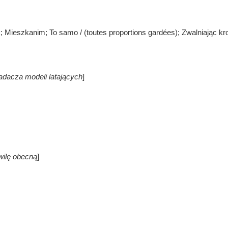
 Mieszkanim; To samo / (toutes proportions gardées); Zwalniając kro
ładacza modeli latających
]
hwilę obecną
]