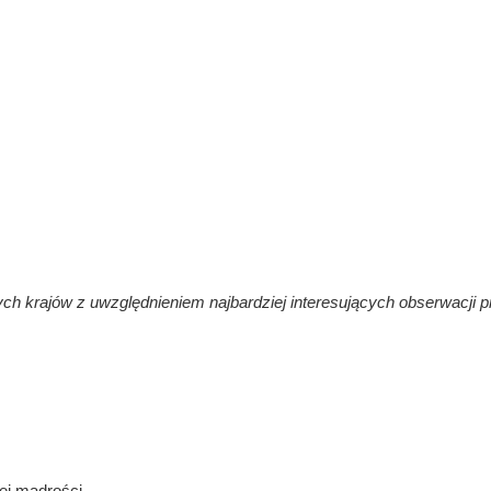
ych krajów z uwzględnieniem najbardziej interesujących obserwacji 
ej mądrości