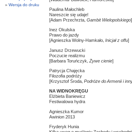
Wersja do druku
Paulina Małochleb
Nareszcie się udaje!
[Adam Przechrzta,
Gambit Wielopolskiego
]
Inez Okulska
Prawo do jazdy
[Agnieszka Wolny-Hamkało,
Inicjał z offu
]
Janusz Drzewucki
Poczucie realizmu
[Barbara Toruńczyk,
Żywe cienie
]
Patrycja Chajęcka
Filozofia podróży
[Krzysztof Środa,
Podróże do Armenii i inn
NA WIDNOKRĘGU
Elżbieta Baniewicz
Festiwalowa hydra
Agnieszka Kumor
Awinion 2013
Fryderyk Hunia
Kilka uwag o myśleniu Zachodu i wschodni