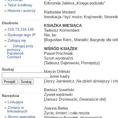
Edmonda Jabèsa „Księga podziału”
Tekst źródłowy
Historia i autorzy
Radosław Medard
Inwokacja / być może; Krążownik; Stronnik;
Osobiste
KSIĄŻKA MIESIĄCA
216.73.216.145
Tadeusz Komendant
Dyskusja tego IP
Nie, bo
[Bogusław Kierc,
Manatki; Bazgroły dla sk
Zaloguj się
Zaloguj przy
WŚRÓD KSIĄŻEK
pomocy
Paweł Próchniak
Facebook
Connect
Szron wyobraźni
[Tadeusz Dąbrowski,
Pomiędzy
]
Szukaj
Marcin Orliński
Zmienne kadry
[Jerzy Jarniewicz,
Na dzień dzisiejszy i c
Bartosz Suwiński
Żywioł wędrówki
Narzędzia
[Janusz Drzewucki,
Dwanaście dni
]
Linkujące
Zmiany w
Joanna Bielas
linkowanych
Życie, śmierć i cała reszta
Strony specjalne
[Waldemar Bawołek,
Humoreska
]