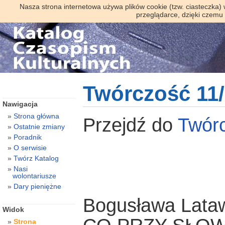
Nasza strona internetowa używa plików cookie (tzw. ciasteczka)
przeglądarce, dzięki czemu
Twórczość 11
Nawigacja
Strona główna
Przejdź do
Twór
Ostatnie zmiany
Poradnik
O serwisie
Twórz Katalog
Nasi
wolontariusze
Dary pieniężne
Bogusława Lata
Widok
Strona