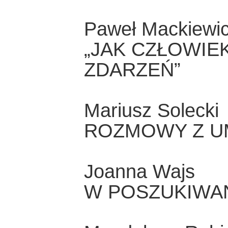
Paweł Mackiewi
„JAK CZŁOWIE
ZDARZEŃ”
Mariusz Solecki
ROZMOWY Z U
Joanna Wajs
W POSZUKIWA