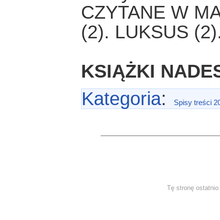
CZYTANE W MA
(2). LUKSUS (2
KSIĄŻKI NADE
Kategoria
:
Spisy treści 2
Tę stronę ostatni