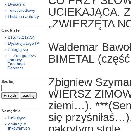
CO PRZY SŁOW
Dyskusja
UCIEKAJĄCA. 
Tekst źródłowy
Historia i autorzy
„ZWIERZĘTA N
Osobiste
216.73.217.54
Waldemar Bawo
Dyskusja tego IP
Zaloguj się
BIMETAL (część
Zaloguj przy
pomocy
Facebook
Connect
Zbigniew Szyma
Szukaj
WIERSZ ZIMOWY I
ziemi…). ***(Sen 
Narzędzia
się przyśniłaś…)
Linkujące
Zmiany w
nakrytym stole…
linkowanych