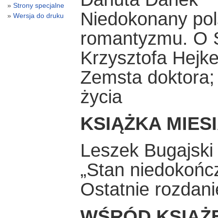
Strony specjalne
Niedokonany po
Wersja do druku
romantyzmu. O S
Krzysztofa Hejk
Zemsta doktora; 
życia
KSIĄŻKA MIES
Leszek Bugajski
„Stan niedokońc
Ostatnie rozdani
WŚRÓD KSIĄŻ