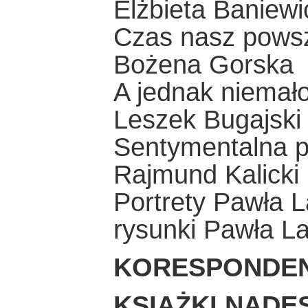
Elżbieta Baniewi
Czas nasz pows
Bożena Gorska
A jednak niema
Leszek Bugajski
Sentymentalna 
Rajmund Kalicki
Portrety Pawła L
rysunki Pawła La
KORESPONDE
KSIĄŻKI NADE