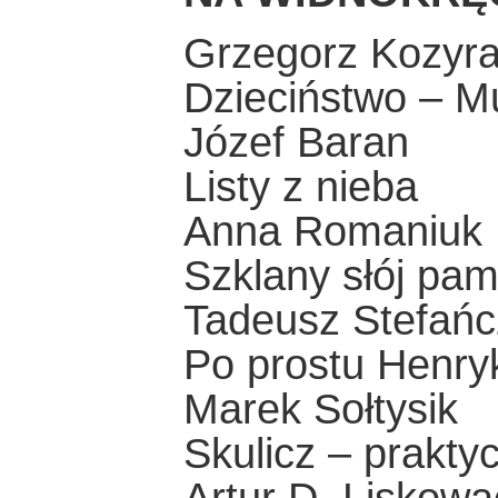
Grzegorz Kozyr
Dzieciństwo – M
Józef Baran
Listy z nieba
Anna Romaniuk
Szklany słój pam
Tadeusz Stefańc
Po prostu Henry
Marek Sołtysik
Skulicz – prakty