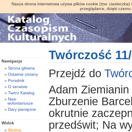
Nasza strona internetowa używa plików cookie (tzw. ciasteczka)
przeglądarce, dzięki czemu
Twórczość 11
Nawigacja
Strona główna
Przejdź do
Twór
Ostatnie zmiany
Poradnik
Adam Ziemianin
O serwisie
Twórz Katalog
Zburzenie Barce
Nasi
wolontariusze
Dary pieniężne
okrutnie zaczepn
przedświt; Na w
Widok
Strona