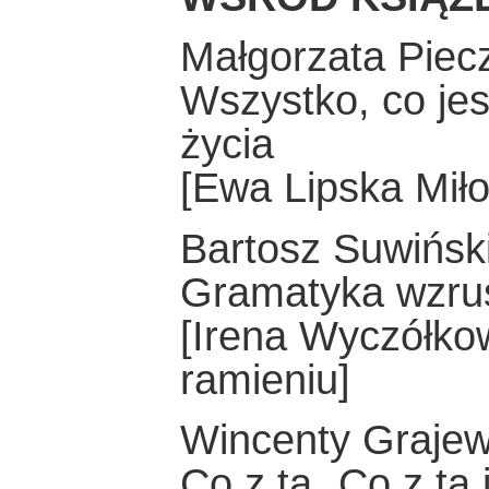
Małgorzata Piec
Wszystko, co jes
życia
[Ewa Lipska Miło
Bartosz Suwińsk
Gramatyka wzru
[Irena Wyczółko
ramieniu]
Wincenty Grajew
Co z tą „Co z ta 