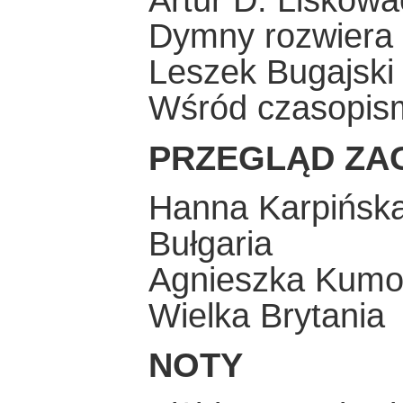
Artur D. Liskowa
Dymny rozwiera
Leszek Bugajski
Wśród czasopis
PRZEGLĄD ZA
Hanna Karpińsk
Bułgaria
Agnieszka Kumo
Wielka Brytania
NOTY