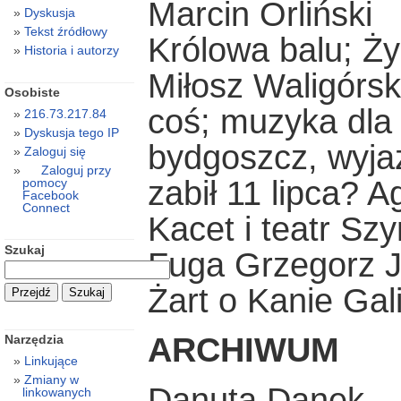
Marcin Orliński
Dyskusja
Tekst źródłowy
Królowa balu; Ż
Historia i autorzy
Miłosz Waligórsk
Osobiste
coś; muzyka dla
216.73.217.84
Dyskusja tego IP
bydgoszcz, wyjaz
Zaloguj się
Zaloguj przy
zabił 11 lipca? 
pomocy
Facebook
Connect
Kacet i teatr S
Szukaj
Fuga Grzegorz J
Żart o Kanie Gali
ARCHIWUM
Narzędzia
Linkujące
Zmiany w
Danuta Danek
linkowanych