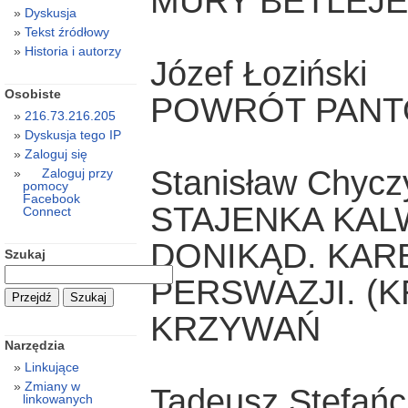
MURY BETLEJ
Dyskusja
Tekst źródłowy
Historia i autorzy
Józef Łoziński
Osobiste
POWRÓT PANT
216.73.216.205
Dyskusja tego IP
Zaloguj się
Stanisław Chycz
Zaloguj przy
pomocy
Facebook
STAJENKA KAL
Connect
DONIKĄD. KAR
Szukaj
PERSWAZJI. (K
KRZYWAŃ
Narzędzia
Linkujące
Zmiany w
Tadeusz Stefańc
linkowanych