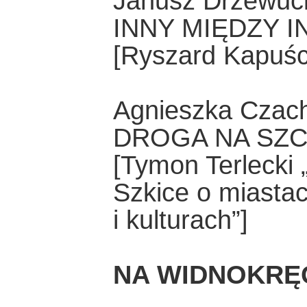
Janusz Drzewuc
INNY MIĘDZY I
[Ryszard Kapuści
Agnieszka Czac
DROGA NA SZ
[Tymon Terlecki 
Szkice o miasta
i kulturach”]
NA WIDNOKRĘ