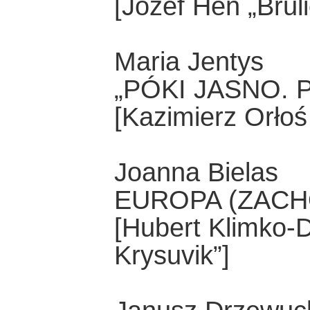
[Józef Hen „Bruli
Maria Jentys
„PÓKI JASNO. 
[Kazimierz Orłoś
Joanna Bielas
EUROPA (ZACH
[Hubert Klimko-
Krysuvik”]