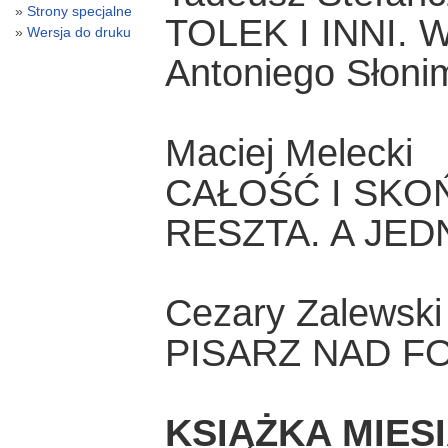
Strony specjalne
TOLEK I INNI. W 
Wersja do druku
Antoniego Słoni
Maciej Melecki
CAŁOŚĆ I SKO
RESZTA. A JED
Cezary Zalewski
PISARZ NAD F
KSIĄŻKA MIES