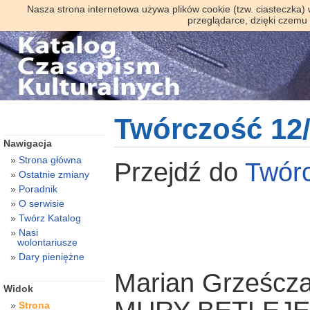
Nasza strona internetowa używa plików cookie (tzw. ciasteczka)
przeglądarce, dzięki czemu
Twórczość 12
Nawigacja
Strona główna
Przejdź do
Twór
Ostatnie zmiany
Poradnik
O serwisie
Twórz Katalog
Nasi
wolontariusze
Dary pieniężne
Marian Grześcz
Widok
Strona