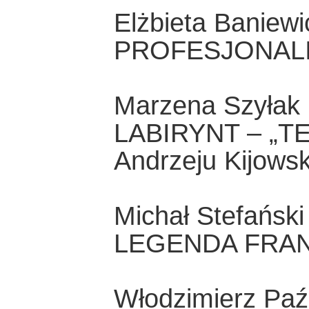
Elżbieta Baniewi
PROFESJONAL
Marzena Szyłak
LABIRYNT – „T
Andrzeju Kijows
Michał Stefański
LEGENDA FRAN
Włodzimierz Paź