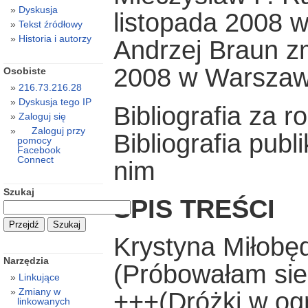
Dyskusja
listopada 2008 
Tekst źródłowy
Historia i autorzy
Andrzej Braun zm
2008 w Warszaw
Osobiste
216.73.216.28
Dyskusja tego IP
Bibliografia za r
Zaloguj się
Zaloguj przy
Bibliografia publ
pomocy
Facebook
Connect
nim
Szukaj
SPIS TREŚCI
Krystyna Miłobę
Narzędzia
(Próbowałam sie
Linkujące
Zmiany w
+++(Dróżki w og
linkowanych