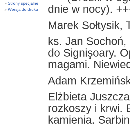
Strony specjalne
dnie w nocy). ++
Wersja do druku
Marek Sołtysik,
ks. Jan Sochoń,
do Signişoary. 
magami. Niewie
Adam Krzemiński
Elżbieta Juszcza
rozkoszy i krwi.
kamienia. Sarbi