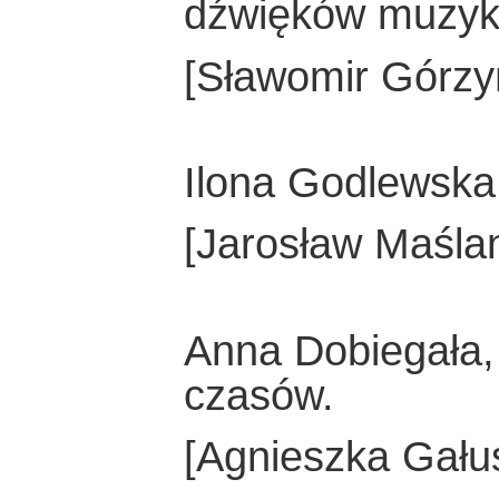
dźwięków muzyk
[Sławomir Górzy
Ilona Godlewska
[Jarosław Maśla
Anna Dobiegała,
czasów.
[Agnieszka Gału