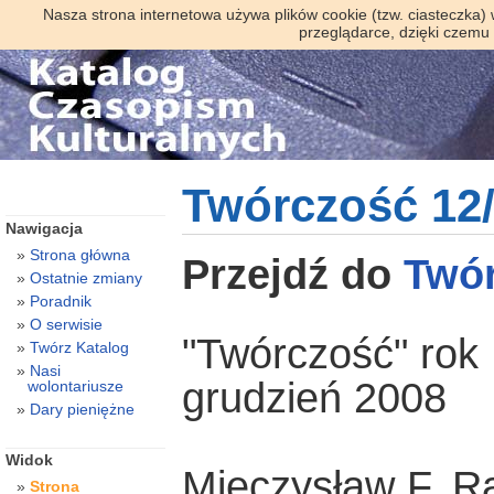
Nasza strona internetowa używa plików cookie (tzw. ciasteczka)
przeglądarce, dzięki czemu
Twórczość 12
Nawigacja
Strona główna
Przejdź do
Twó
Ostatnie zmiany
Poradnik
O serwisie
"Twórczość" rok 
Twórz Katalog
Nasi
grudzień 2008
wolontariusze
Dary pieniężne
Widok
Mieczysław F. R
Strona