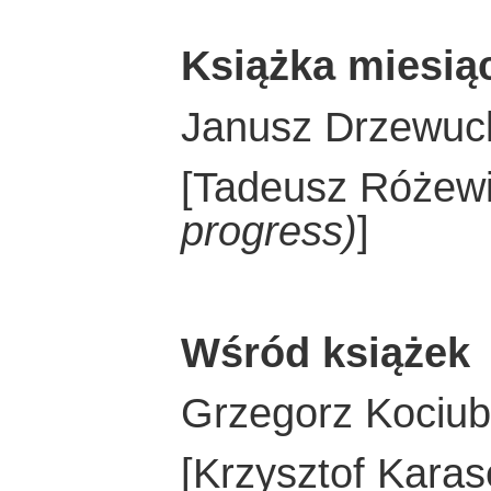
Książka miesią
Janusz Drzewuck
[Tadeusz Różew
progress)
]
Wśród książek
Grzegorz Kociu
[Krzysztof Kara