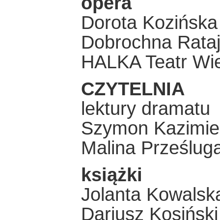
opera
Dorota Kozińska
Dobrochna Rataj
HALKA Teatr Wie
CZYTELNIA
lektury dramatu
Szymon Kazimier
Malina Prześl
książki
Jolanta Kowalsk
Dariusz Kosiń