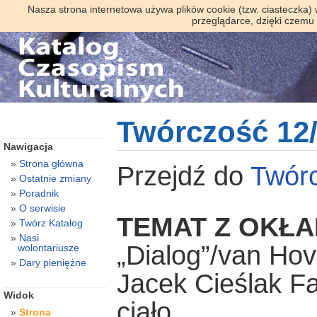
Nasza strona internetowa używa plików cookie (tzw. ciasteczka)
przeglądarce, dzięki czemu
Twórczość 12
Nawigacja
Strona główna
Przejdź do
Twór
Ostatnie zmiany
Poradnik
O serwisie
TEMAT Z OKŁA
Twórz Katalog
Nasi
„Dialog”/van Ho
wolontariusze
Dary pieniężne
Jacek Cieślak F
Widok
ciało
Strona