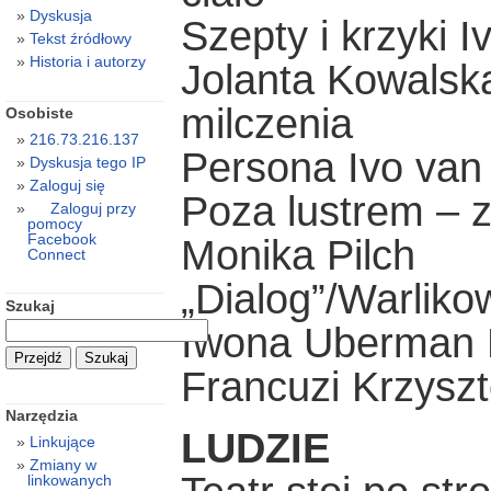
Dyskusja
Szepty i krzyki 
Tekst źródłowy
Historia i autorzy
Jolanta Kowalsk
milczenia
Osobiste
216.73.216.137
Persona Ivo van
Dyskusja tego IP
Zaloguj się
Poza lustrem – 
Zaloguj przy
pomocy
Facebook
Monika Pilch
Connect
„Dialog”/Warliko
Szukaj
Iwona Uberman 
Francuzi Krzysz
Narzędzia
LUDZIE
Linkujące
Zmiany w
linkowanych