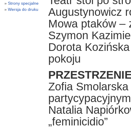
Teatr stoi po str
Strony specjalne
Augustynowicz 
Wersja do druku
Mowa ptaków – z
Szymon Kazimie
Dorota Kozińsk
pokoju
PRZESTRZENIE
Zofia Smolarska 
partycypacyjnym
Natalia Napiórk
„feminicidio”