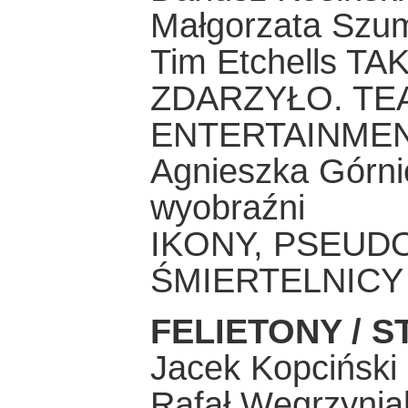
Małgorzata Szum
Tim Etchells TA
ZDARZYŁO. TE
ENTERTAINME
Agnieszka Górni
wyobraźni
IKONY, PSEUD
ŚMIERTELNICY
FELIETONY / S
Jacek Kopciński
Rafał Węgrzynia