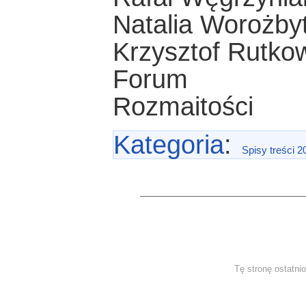
Natalia Worożby
Krzysztof Rutko
Forum
Rozmaitości
Kategoria
:
Spisy treści 2
Tę stronę ostatni