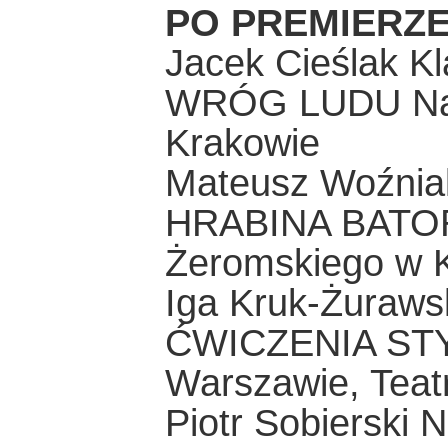
PO PREMIERZ
Jacek Cieślak Kl
WRÓG LUDU Nar
Krakowie
Mateusz Woźniak 
HRABINA BATORY
Żeromskiego w K
Iga Kruk-Żuraws
ĆWICZENIA STY
Warszawie, Teat
Piotr Sobierski 