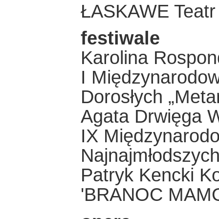
ŁASKAWE Teatr 
festiwale
Karolina Rospo
I Międzynarodowy
Dorosłych „Meta
Agata Drwięga Wi
IX Międzynarodo
Najnajmłodszych
Patryk Kencki Ko
'BRANOC MAMO 