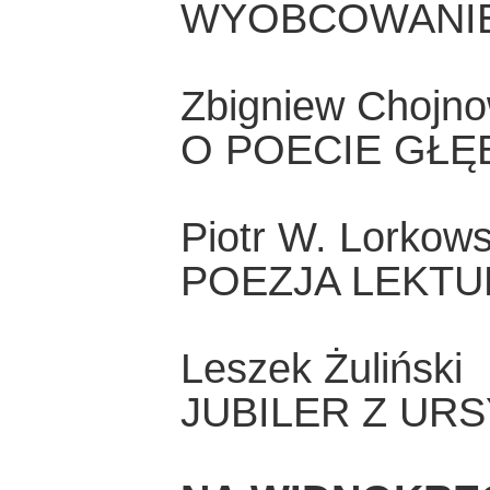
WYOBCOWANIE
Zbigniew Chojno
O POECIE GŁ
Piotr W. Lorkows
POEZJA LEKTU
Leszek Żuliński
JUBILER Z UR