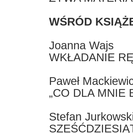
WŚRÓD KSIĄŻ
Joanna Wajs
WKŁADANIE RĘ
Paweł Mackiewi
„CO DLA MNIE 
Stefan Jurkowsk
SZEŚĆDZIESIĄ