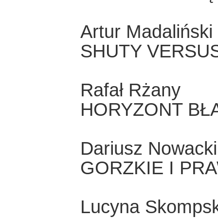
Artur Madaliński
SHUTY VERSU
Rafał Rżany
HORYZONT BŁ
Dariusz Nowacki
GORZKIE I PR
Lucyna Skomps