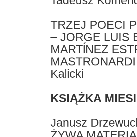
Tadeusz Komen
TRZEJ POECI 
– JORGE LUIS 
MARTĺNEZ EST
MASTRONARDI – 
Kalicki
KSIĄŻKA MIES
Janusz Drzewuc
ŻYWA MATERIA