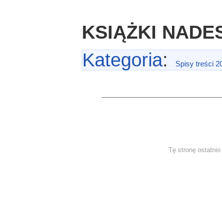
KSIĄŻKI NADE
Kategoria
:
Spisy treści 2
Tę stronę ostatni