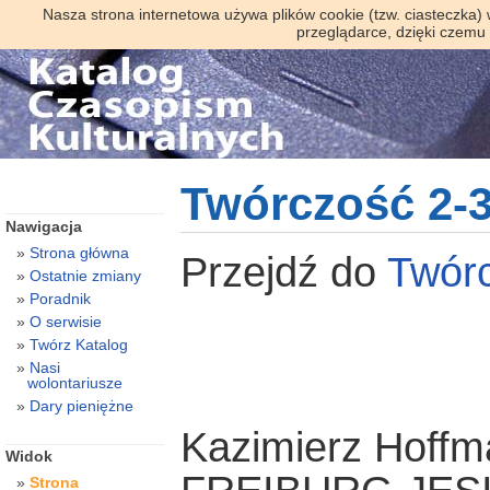
Nasza strona internetowa używa plików cookie (tzw. ciasteczka)
przeglądarce, dzięki czemu
Twórczość 2-3
Nawigacja
Strona główna
Przejdź do
Twór
Ostatnie zmiany
Poradnik
O serwisie
Twórz Katalog
Nasi
wolontariusze
Dary pieniężne
Kazimierz Hoffm
Widok
Strona