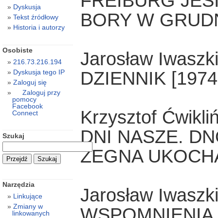
FREIBURG JESI
Dyskusja
BORY W GRUDN
Tekst źródłowy
Historia i autorzy
Osobiste
Jarosław Iwaszk
216.73.216.194
DZIENNIK [1974
Dyskusja tego IP
Zaloguj się
Zaloguj przy
pomocy
Facebook
Krzysztof Ćwikliń
Connect
DNI NASZE. D
Szukaj
ŻEGNA UKOCH
Narzędzia
Jarosław Iwaszk
Linkujące
Zmiany w
WSPOMNIENIA 
linkowanych