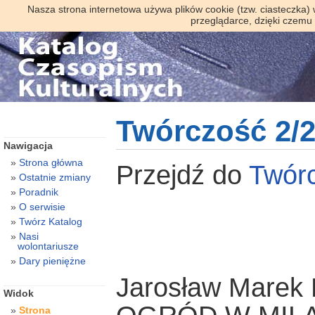
Nasza strona internetowa używa plików cookie (tzw. ciasteczka)
przeglądarce, dzięki czemu
Twórczość 2/
Nawigacja
Strona główna
Przejdź do
Twór
Ostatnie zmiany
Poradnik
O serwisie
Twórz Katalog
Nasi
wolontariusze
Dary pieniężne
Jarosław Marek
Widok
Strona