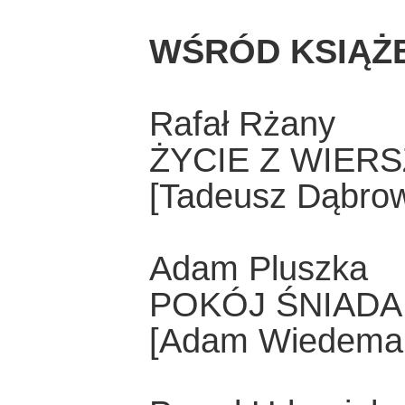
WŚRÓD KSIĄŻ
Rafał Rżany
ŻYCIE Z WIER
[Tadeusz Dąbrow
Adam Pluszka
POKÓJ ŚNIAD
[Adam Wiedeman