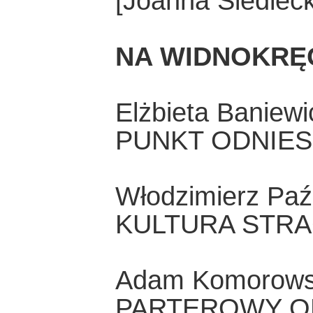
[Joanna Siedlec
NA WIDNOKRĘ
Elżbieta Baniewi
PUNKT ODNIES
Włodzimierz Paź
KULTURA STR
Adam Komorows
PARTEROWY O