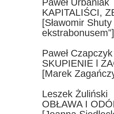
Paweł Urbaniak
KAPITALIŚCI, 
[Sławomir Shuty
ekstrabonusem”
Paweł Czapczyk
SKUPIENIE l 
[Marek Zagańczy
Leszek Żuliński
OBŁAWA I ODÓ