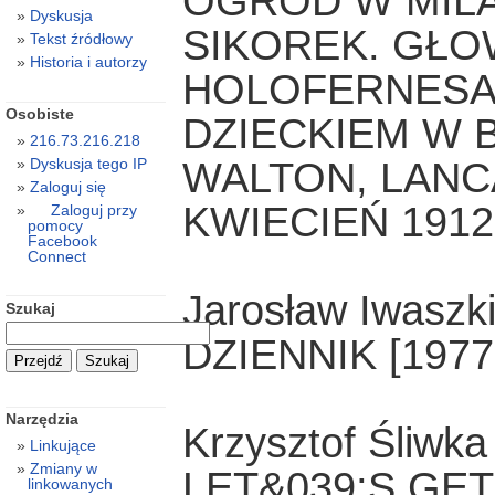
OGRÓD W MIL
Dyskusja
SIKOREK. GŁO
Tekst źródłowy
Historia i autorzy
HOLOFERNESA.
Osobiste
DZIECKIEM W 
216.73.216.218
WALTON, LANC
Dyskusja tego IP
Zaloguj się
KWIECIEŃ 191
Zaloguj przy
pomocy
Facebook
Connect
Jarosław Iwaszk
Szukaj
DZIENNIK [1977
Narzędzia
Krzysztof Śliwka
Linkujące
Zmiany w
LET&039;S GET
linkowanych