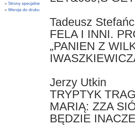
Strony specjalne
Wersja do druku
Tadeusz Stefańc
FELA I INNI. 
„PANIEN Z WIL
IWASZKIEWICZ
Jerzy Utkin
TRYPTYK TRAG
MARIĄ: ZZA S
BĘDZIE INACZ