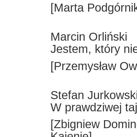
[Marta Podgórni
Marcin Orliński
Jestem, który ni
[Przemysław Ow
Stefan Jurkowsk
W prawdziwej ta
[Zbigniew Domino
Kajenie]