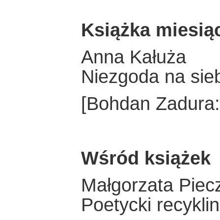
Książka miesią
Anna Kałuża
Niezgoda na sie
[Bohdan Zadura:
Wśród książek
Małgorzata Piec
Poetycki recykl