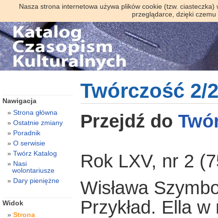
Nasza strona internetowa używa plików cookie (tzw. ciasteczka)
przeglądarce, dzięki czemu
Twórczość 2/
Nawigacja
Strona główna
Przejdź do
Twó
Ostatnie zmiany
Poradnik
O serwisie
Twórz Katalog
Rok LXV, nr 2 (7
Nasi
wolontariusze
Dary pieniężne
Wisława Szymbo
Przykład. Ella w 
Widok
Strona