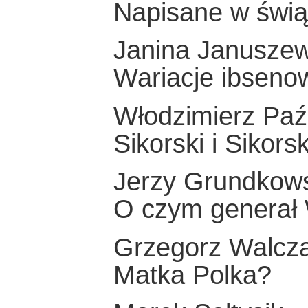
Napisane w świą
Janina Januszew
Wariacje ibseno
Włodzimierz Paź
Sikorski i Sikors
Jerzy Grundkow
O czym generał 
Grzegorz Walcz
Matka Polka?