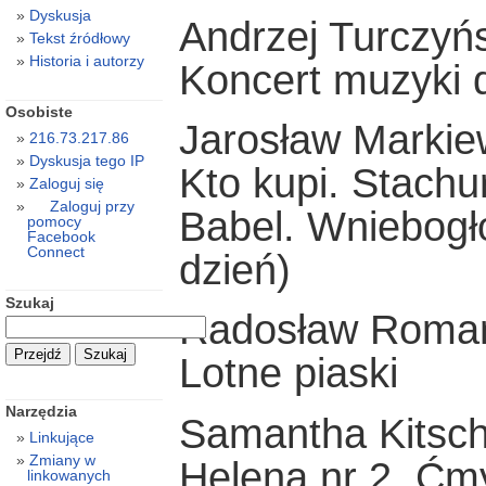
Dyskusja
Andrzej Turczyńs
Tekst źródłowy
Historia i autorzy
Koncert muzyki 
Osobiste
Jarosław Markie
216.73.217.86
Dyskusja tego IP
Kto kupi. Stachur
Zaloguj się
Zaloguj przy
Babel. Wniebogł
pomocy
Facebook
Connect
dzień)
Szukaj
Radosław Roma
Lotne piaski
Narzędzia
Samantha Kitsc
Linkujące
Zmiany w
Helena nr 2. Ćm
linkowanych