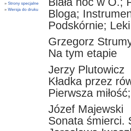
Biała noc w Ö.;
Strony specjalne
Wersja do druku
Bloga; Instrumen
Podskórnie; Leki
Grzegorz Strum
Na tym etapie
Jerzy Plutowicz
Kładka przez rów
Pierwsza miłość
Józef Majewski
Sonata śmierci. 