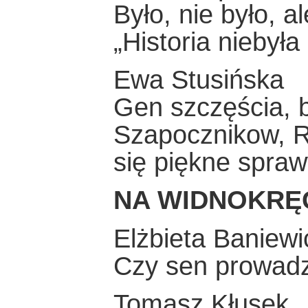
Było, nie było, a
„Historia niebyła
Ewa Stusińska
Gen szczęścia, b
Szapocznikow, Ry
się piękne spraw
NA WIDNOKRĘ
Elżbieta Baniewi
Czy sen prowadz
Tomasz Kłusek