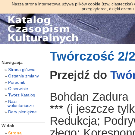
Nasza strona internetowa używa plików cookie (tzw. ciasteczka)
przeglądarce, dzięki czemu
Twórczość 2/
Nawigacja
Strona główna
Przejdź do
Twó
Ostatnie zmiany
Poradnik
O serwisie
Bohdan Zadura
Twórz Katalog
Nasi
*** (i jeszcze ty
wolontariusze
Dary pieniężne
Redukcja; Podry
Widok
złego; Korespon
Strona