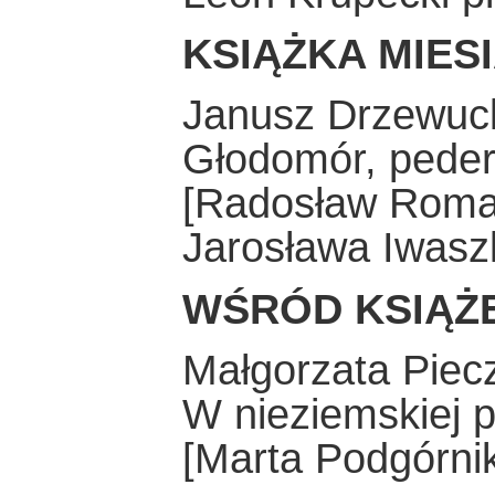
KSIĄŻKA MIES
Janusz Drzewuc
Głodomór, peder
[Radosław Romani
Jarosława Iwaszk
WŚRÓD KSIĄŻ
Małgorzata Piec
W nieziemskiej p
[Marta Podgórnik