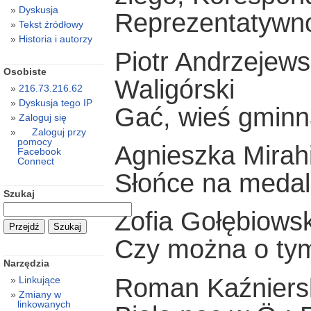
Dyskusja
Reprezentatywn
Tekst źródłowy
Historia i autorzy
Piotr Andrzejews
Osobiste
Waligórski
216.73.216.62
Dyskusja tego IP
Gać, wieś gmin
Zaloguj się
Zaloguj przy
pomocy
Agnieszka Mirah
Facebook
Connect
Słońce na medal
Szukaj
Zofia Gołębiows
Czy można o tym
Narzędzia
Roman Kaźniers
Linkujące
Zmiany w
linkowanych