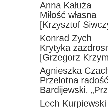
Anna Kałuża
Miłość własna
[Krzysztof Siwcz
Konrad Zych
Krytyka zazdro
[Grzegorz Krzym
Agnieszka Czac
Przelotna radość
Bardijewski, „Pr
Lech Kurpiewski