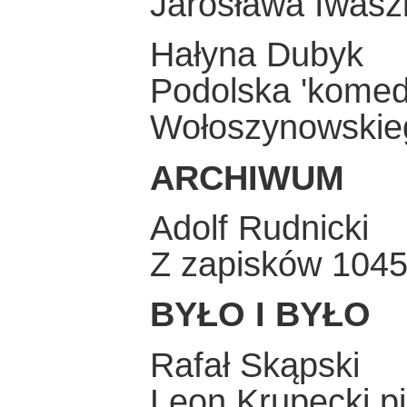
Jarosława Iwasz
Hałyna Dubyk
Podolska 'komedi
Wołoszynowskie
ARCHIWUM
Adolf Rudnicki
Z zapisków 104
BYŁO I BYŁO
Rafał Skąpski
Leon Krupecki 