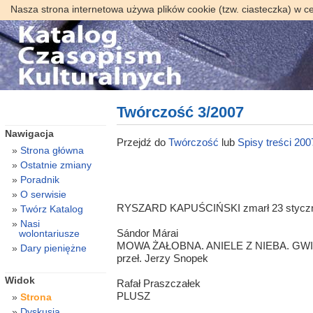
Nasza strona internetowa używa plików cookie (tzw. ciasteczka) w c
Twórczość 3/2007
Nawigacja
Przejdź do
Twórczość
lub
Spisy treści 200
Strona główna
Ostatnie zmiany
Poradnik
O serwisie
RYSZARD KAPUŚCIŃSKI zmarł 23 styczni
Twórz Katalog
Nasi
Sándor Márai
wolontariusze
MOWA ŻAŁOBNA. ANIELE Z NIEBA. GWI
Dary pieniężne
przeł. Jerzy Snopek
Widok
Rafał Praszczałek
PLUSZ
Strona
Dyskusja