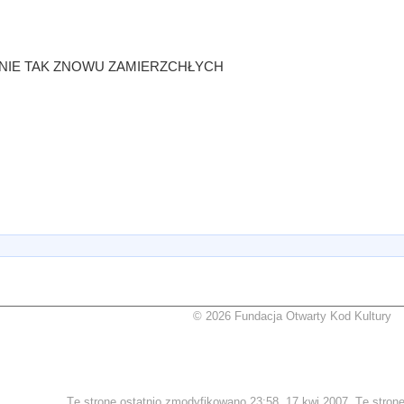
NIE TAK ZNOWU ZAMIERZCHŁYCH
© 2026 Fundacja Otwarty Kod Kultury
Tę stronę ostatnio zmodyfikowano 23:58, 17 kwi 2007. Tę stronę