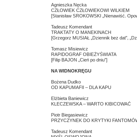
Agnieszka Nęcka
CZŁOWIEK CZŁOWIEKOWI WILKIEM
[Stanisław SROKOWSKI „Nienawiść. Opow
Tadeusz Komendant
TRAKTATY O MANEKINACH
[Grzegorz MUSIAŁ „Dziennik bez dat”, „Dzie
Tomasz Misiewicz
RAPIDOGRAF OBIEŻYŚWIATA
[Filip BAJON „Cień po dniu”]
NA WIDNOKRĘGU
Bożena Dudko
OD KAPUMAFII – DLA KAPU
Elżbieta Baniewicz
KLECZEWSKA – WARTO KIBICOWAĆ
Piotr Biegasiewicz
PRZYCZYNEK DO KRYTYKI FANTOMÓ
Tadeusz Komendant
MYŚL OSWOJONA