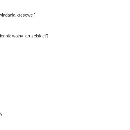
iadania kresowe”]
nnik wojny jaruzelskiej”]
W