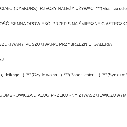
AŁO (DYSKURS). RZECZY NALEŻY UŻYWAĆ. ***(Musi się odleże
OŚĆ. SENNA OPOWIEŚĆ. PRZEPIS NA ŚMIESZNE CIASTECZKA
ZUKIWANY, POSZUKIWANA. PRZYBRZEŻNIE. GALERIA
EJ
ę dotknąć...). ***(Czy to wojna...). ***(Basen jesieni...). ***(Synku mó
GOMBROWICZA DIALOG PRZEKORNY Z IWASZKIEWICZOWYM 