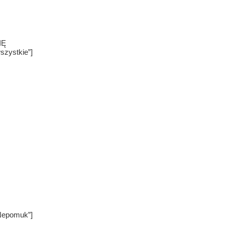
IĘ
szystkie”]
Nepomuk”]