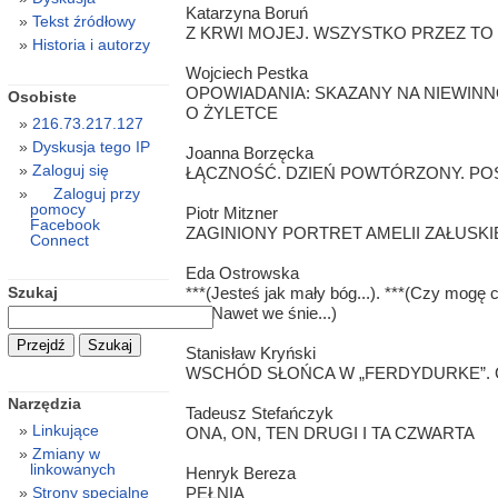
Katarzyna Boruń
Tekst źródłowy
Z KRWI MOJEJ. WSZYSTKO PRZEZ TO CI
Historia i autorzy
Wojciech Pestka
OPOWIADANIA: SKAZANY NA NIEWINN
Osobiste
O ŻYLETCE
216.73.217.127
Dyskusja tego IP
Joanna Borzęcka
Zaloguj się
ŁĄCZNOŚĆ. DZIEŃ POWTÓRZONY. POS
Zaloguj przy
pomocy
Piotr Mitzner
Facebook
ZAGINIONY PORTRET AMELII ZAŁUSKI
Connect
Eda Ostrowska
Szukaj
***(Jesteś jak mały bóg...). ***(Czy mogę ci
***(Nawet we śnie...)
Stanisław Kryński
WSCHÓD SŁOŃCA W „FERDYDURKE”. 
Narzędzia
Tadeusz Stefańczyk
Linkujące
ONA, ON, TEN DRUGI I TA CZWARTA
Zmiany w
linkowanych
Henryk Bereza
PEŁNIA
Strony specjalne