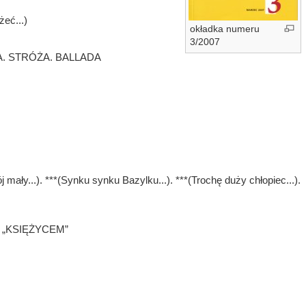
ć...)
okładka numeru
3/2007
. STRÓŻA. BALLADA
j mały...). ***(Synku synku Bazylku...). ***(Trochę duży chłopiec...).
„KSIĘŻYCEM”